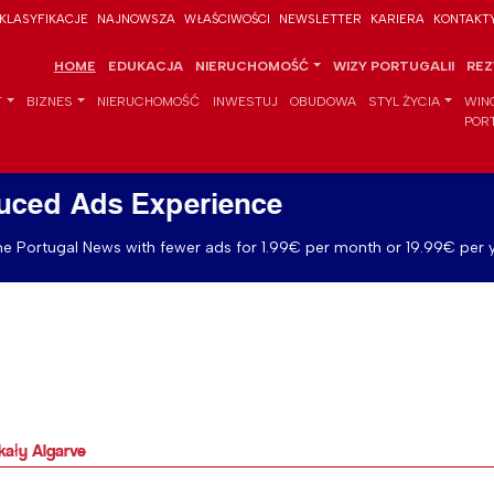
KLASYFIKACJE
NAJNOWSZA
WŁAŚCIWOŚCI
NEWSLETTER
KARIERA
KONTAKT
HOME
EDUKACJA
NIERUCHOMOŚĆ
WIZY PORTUGALII
REZ
T
BIZNES
NIERUCHOMOŚĆ
INWESTUJ
OBUDOWA
STYL ŻYCIA
WIN
POR
uced Ads Experience
e Portugal News with fewer ads for 1.99€ per month or 19.99€ per y
ały Algarve