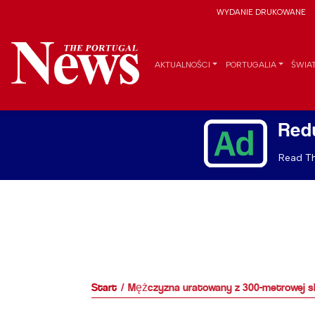
WYDANIE DRUKOWANE
AKTUALNOŚCI
PORTUGALIA
ŚWIA
Red
Read Th
Start
Mężczyzna uratowany z 300-metrowej sk