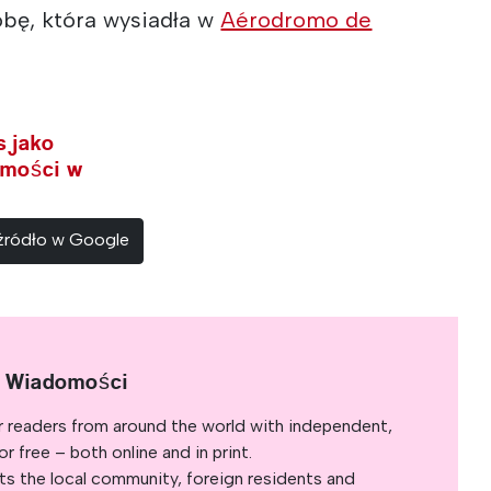
obę, która wysiadła w
Aérodromo de
s jako
omości w
 źródło w Google
e Wiadomości
r readers from around the world with independent,
 free – both online and in print.
s the local community, foreign residents and