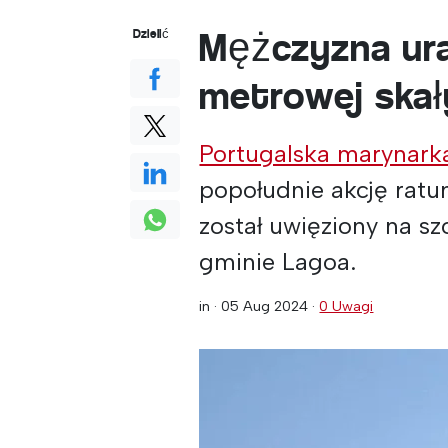
Mężczyzna ur
Dzielić
metrowej skał
Portugalska marynark
popołudnie akcję ratu
został uwięziony na sz
gminie Lagoa.
in ·
05 Aug 2024
·
0 Uwagi