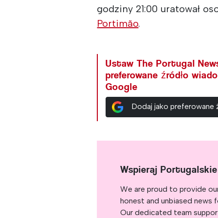
godziny 21:00 uratował os
Portimão
.
Ustaw The Portugal New
preferowane źródło wiad
Google
Dodaj jako preferowane
Wspieraj Portugalski
We are proud to provide ou
honest and unbiased news for
Our dedicated team support