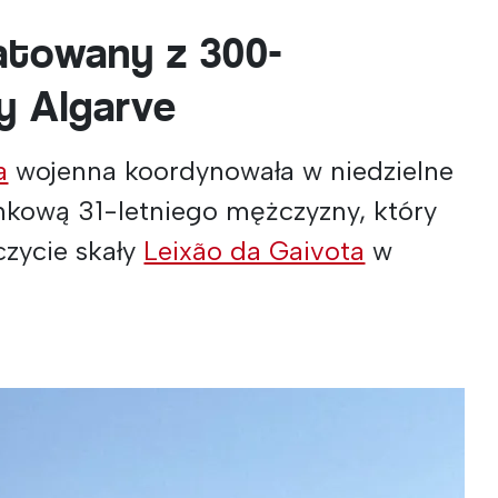
atowany z 300-
y Algarve
a
wojenna koordynowała w niedzielne
nkową 31-letniego mężczyzny, który
czycie skały
Leixão da Gaivota
w