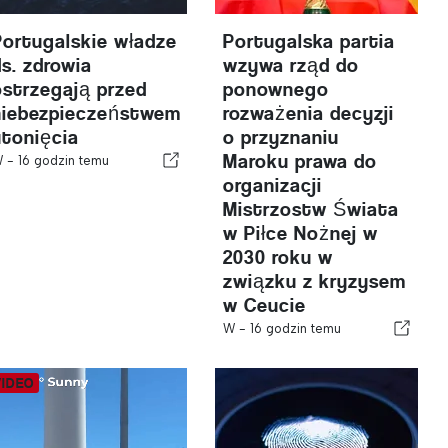
Portugalskie władze
Portugalska partia
ds. zdrowia
wzywa rząd do
ostrzegają przed
ponownego
niebezpieczeństwem
rozważenia decyzji
utonięcia
o przyznaniu
Maroku prawa do
W -
16 godzin temu
organizacji
Mistrzostw Świata
w Piłce Nożnej w
2030 roku w
związku z kryzysem
w Ceucie
W -
16 godzin temu