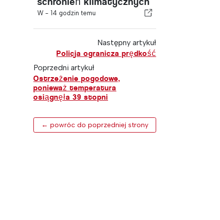
schronień klimatycznych
W -
14 godzin temu
Następny artykuł
Policja ogranicza prędkość
Poprzedni artykuł
Ostrzeżenie pogodowe,
ponieważ temperatura
osiągnęła 39 stopni
← powróc do poprzedniej strony