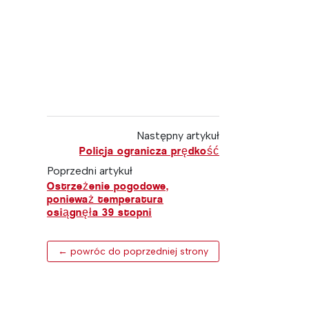
Następny artykuł
Policja ogranicza prędkość
Poprzedni artykuł
Ostrzeżenie pogodowe,
ponieważ temperatura
osiągnęła 39 stopni
← powróc do poprzedniej strony