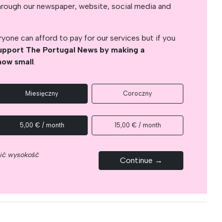
s through our newspaper, website, social media and
yone can afford to pay for our services but if you
upport The Portugal News by making a
how small
.
Miesięczny
Coroczny
5,00 € / month
15,00 € / month
nić wysokość
Continue →