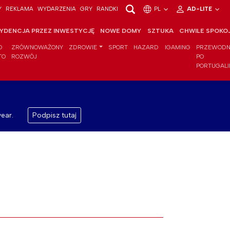
Y
REKLAMA
WYDARZENIA
GRY
RANDKI
PL
AD-LITE
YDENCJA PRZEZ INWESTYCJĘ
NOWE DOMY
SZTUKA
CHWILE SPOKO
O
ZRÓWNOWAŻONY
ZDROWIE
SPORT
HAZARD
IGAMING
PRZEWODN
TO
ROZWÓJ
PO
PORTUGALI
ear.
Podpisz tutaj