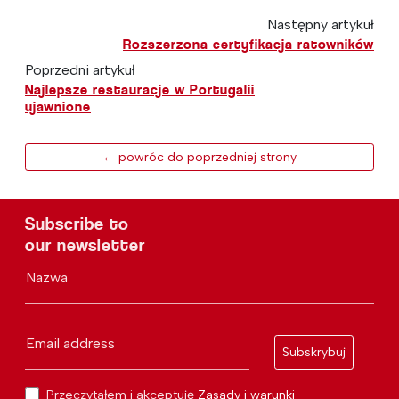
Następny artykuł
Rozszerzona certyfikacja ratowników
Poprzedni artykuł
Najlepsze restauracje w Portugalii
ujawnione
← powróc do poprzedniej strony
Subscribe to
our newsletter
Nazwa
Email address
Subskrybuj
Przeczytałem i akceptuję
Zasady i warunki