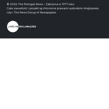
© 2026 The Portugal News - Założona w 1977 roku
Cała zawartość i projekt są chronione prawami autorskimi Anglopress
Lda i The News Group of Newspapers