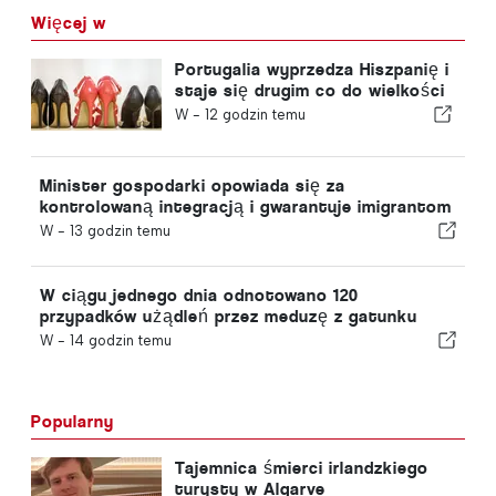
Więcej w
Portugalia wyprzedza Hiszpanię i
staje się drugim co do wielkości
producentem obuwia w Europie
W -
12 godzin temu
Minister gospodarki opowiada się za
kontrolowaną integracją i gwarantuje imigrantom
przyspieszoną ścieżkę procedury
W -
13 godzin temu
W ciągu jednego dnia odnotowano 120
przypadków użądleń przez meduzę z gatunku
„portugalska meduza”
W -
14 godzin temu
Popularny
Tajemnica śmierci irlandzkiego
turysty w Algarve