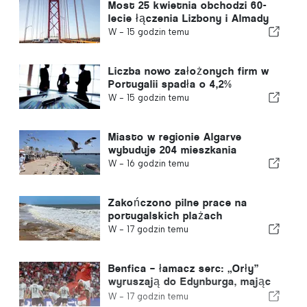
Most 25 kwietnia obchodzi 60-
lecie łączenia Lizbony i Almady
W -
15 godzin temu
Liczba nowo założonych firm w
Portugalii spadła o 4,2%
W -
15 godzin temu
Miasto w regionie Algarve
wybuduje 204 mieszkania
W -
16 godzin temu
Zakończono pilne prace na
portugalskich plażach
W -
17 godzin temu
Benfica – łamacz serc: „Orły”
wyruszają do Edynburga, mając
już jedną nogą w kolejnej rundzie
W -
17 godzin temu