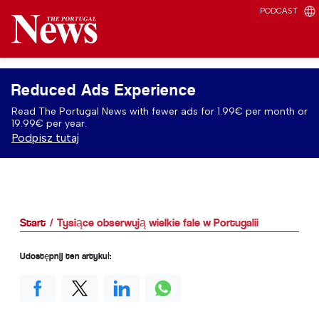
PODCAST
Reduced Ads Experience
Read The Portugal News with fewer ads for 1.99€ per month or
19.99€ per year.
Podpisz tutaj
Start
Tysiące obserwują wielkie fale w Portugalii
Udostępnij ten artykuł: