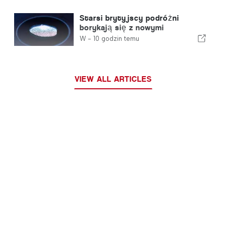
Starsi brytyjscy podróżni
borykają się z nowymi
kontrolami odcisków palców
W -
10 godzin temu
wprowadzonymi przez Unię
Europejską
VIEW ALL ARTICLES