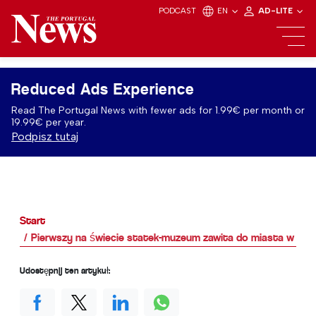
PODCAST
EN
AD-LITE
Reduced Ads Experience
Read The Portugal News with fewer ads for 1.99€ per month or
19.99€ per year.
Podpisz tutaj
Start
Pierwszy na świecie statek-muzeum zawita do miasta w Port
Udostępnij ten artykuł: