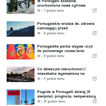
W Portugalii zostanie
uruchomiona nowa cyfrowa
platforma opieki zdrowotnej
W -
7 godzin temu
Portugalskie władze ds. zdrowia
ostrzegają przed
niebezpieczeństwem utonięcia
W -
8 godzin temu
Portugalska partia wzywa rząd
do ponownego rozważenia
decyzji o przyznaniu Maroku
W -
8 godzin temu
prawa do organizacji Mistrzostw
Świata w Piłce Nożnej w 2030
roku w związku z kryzysem w
Co dziesiąta nieruchomość
Ceucie
mieszkalna wystawiona na
sprzedaż w Portugalii znajduje
W -
9 godzin temu
nabywcę w mniej niż tydzień
Pogoda w Portugalii dzisiaj (6
sierpnia): prognoza, temperatury
i czego można się spodziewać
W -
10 godzin temu