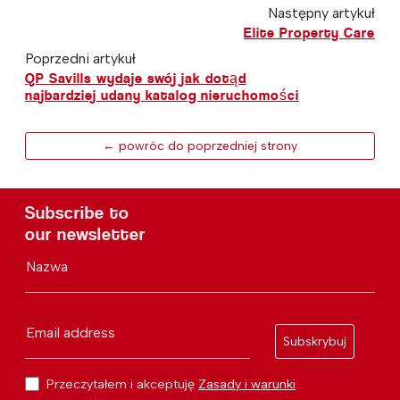
Następny artykuł
Elite Property Care
Poprzedni artykuł
QP Savills wydaje swój jak dotąd
najbardziej udany katalog nieruchomości
← powróc do poprzedniej strony
Subscribe to
our newsletter
Nazwa
Email address
Subskrybuj
Przeczytałem i akceptuję
Zasady i warunki