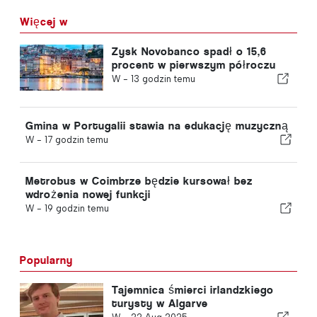
Więcej w
Zysk Novobanco spadł o 15,6
procent w pierwszym półroczu
W -
13 godzin temu
Gmina w Portugalii stawia na edukację muzyczną
W -
17 godzin temu
Metrobus w Coimbrze będzie kursował bez
wdrożenia nowej funkcji
W -
19 godzin temu
Popularny
Tajemnica śmierci irlandzkiego
turysty w Algarve