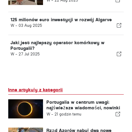
W -
22 Aug 2025
125 milionów euro inwestycji w rozwój Algarve
W -
03 Aug 2025
Jaki jest najlepszy operator komórkowy w
Portugalii?
W -
27 Jul 2025
Inne artykuły z kategorii
Portugalia w centrum uwagi:
najświeższe wiadomości, nowinki
turystyczne i najważniejsze
W -
21 godzin temu
tematy z pierwszych stron
gazet
Rząd Azorów nabył dwa nowe