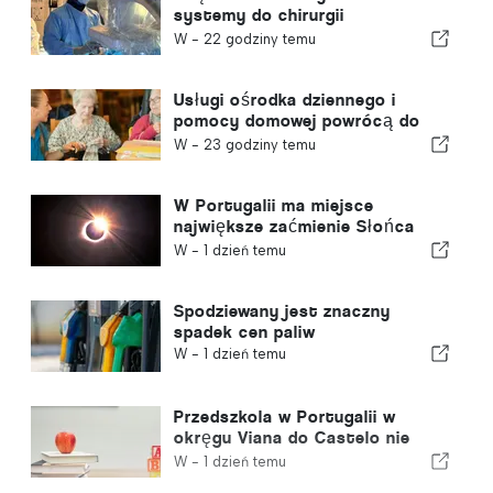
systemy do chirurgii
robotycznej
W -
22 godziny temu
Usługi ośrodka dziennego i
pomocy domowej powrócą do
gminy w Portugalii
W -
23 godziny temu
W Portugalii ma miejsce
największe zaćmienie Słońca
tego stulecia
W -
1 dzień temu
Spodziewany jest znaczny
spadek cen paliw
W -
1 dzień temu
Przedszkola w Portugalii w
okręgu Viana do Castelo nie
zostaną zamknięte
W -
1 dzień temu