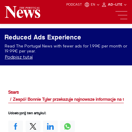
PODCAST
EN
AD-LITE
Reduced Ads Experience
Read The Portugal News with fewer ads for 1.99€ per month or
19.99€ per year.
Podpisz tutaj
Start
Zespół Bonnie Tyler przekazuje najnowsze informacje na tema
Udostępnij ten artykuł: