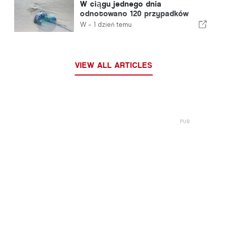
W ciągu jednego dnia
odnotowano 120 przypadków
użądleń przez meduzę z gatunku
W -
1 dzień temu
„portugalska meduza”
VIEW ALL ARTICLES