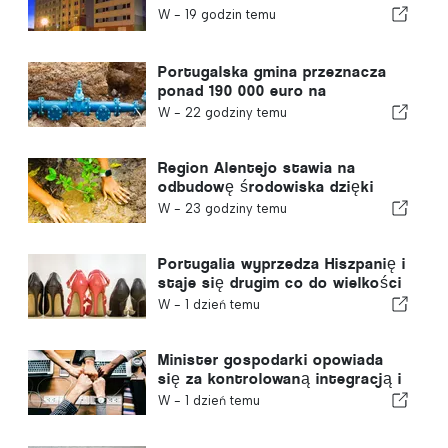
W -
19 godzin temu
Portugalska gmina przeznacza
ponad 190 000 euro na
zaopatrzenie w wodę
W -
22 godziny temu
Region Alentejo stawia na
odbudowę środowiska dzięki
funduszom europejskim
W -
23 godziny temu
Portugalia wyprzedza Hiszpanię i
staje się drugim co do wielkości
producentem obuwia w Europie
W -
1 dzień temu
Minister gospodarki opowiada
się za kontrolowaną integracją i
gwarantuje imigrantom
W -
1 dzień temu
przyspieszoną ścieżkę
procedury