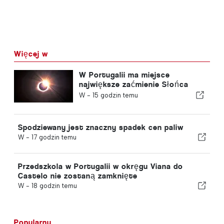
Więcej w
W Portugalii ma miejsce
największe zaćmienie Słońca
tego stulecia
W -
15 godzin temu
Spodziewany jest znaczny spadek cen paliw
W -
17 godzin temu
Przedszkola w Portugalii w okręgu Viana do
Castelo nie zostaną zamknięte
W -
18 godzin temu
Popularny