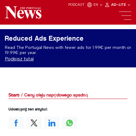
PODCAST
EN
AD-LITE
Reduced Ads Experience
Read The Portugal News with fewer ads for 1.99€ per month or
19.99€ per year.
Podpisz tutaj
Start
Ceny oleju napędowego spadną
Udostępnij ten artykuł: