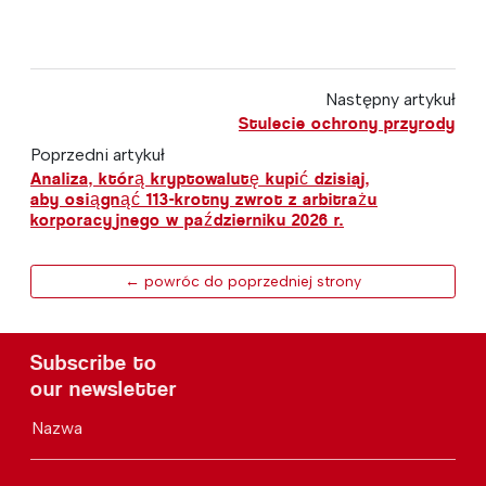
Następny artykuł
Stulecie ochrony przyrody
Poprzedni artykuł
Analiza, którą kryptowalutę kupić dzisiaj,
aby osiągnąć 113-krotny zwrot z arbitrażu
korporacyjnego w październiku 2026 r.
← powróc do poprzedniej strony
Subscribe to
our newsletter
Nazwa