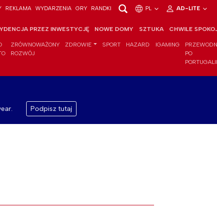
Y
REKLAMA
WYDARZENIA
GRY
RANDKI
PL
AD-LITE
YDENCJA PRZEZ INWESTYCJĘ
NOWE DOMY
SZTUKA
CHWILE SPOKO
O
ZRÓWNOWAŻONY
ZDROWIE
SPORT
HAZARD
IGAMING
PRZEWODN
TO
ROZWÓJ
PO
PORTUGALI
ear.
Podpisz tutaj