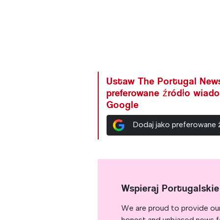
Ustaw The Portugal New
preferowane źródło wiad
Google
Dodaj jako preferowane
Wspieraj Portugalski
We are proud to provide ou
honest and unbiased news for