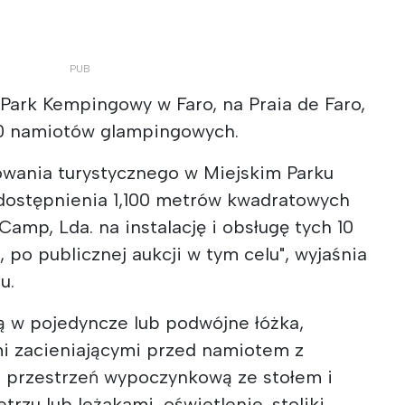
Park Kempingowy w Faro, na Praia de Faro,
10 namiotów glampingowych.
owania turystycznego w Miejskim Parku
ostępnienia 1,100 metrów kwadratowych
amp, Lda. na instalację i obsługę tych 10
o publicznej aukcji w tym celu", wyjaśnia
u.
 w pojedyncze lub podwójne łóżka,
mi zacieniającymi przed namiotem z
 przestrzeń wypoczynkową ze stołem i
rzu lub leżakami, oświetlenie, stoliki