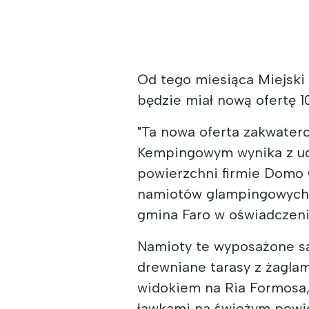
Od tego miesiąca Miejski 
będzie miał nową ofertę 
"Ta nowa oferta zakwater
Kempingowym wynika z ud
powierzchni firmie Domo C
namiotów glampingowych, p
gmina Faro w oświadczeni
Namioty te wyposażone są
drewniane tarasy z żagla
widokiem na Ria Formosa,
ławkami na świeżym powiet