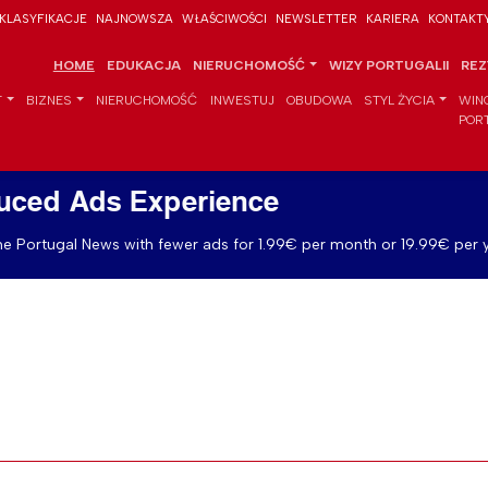
KLASYFIKACJE
NAJNOWSZA
WŁAŚCIWOŚCI
NEWSLETTER
KARIERA
KONTAKT
HOME
EDUKACJA
NIERUCHOMOŚĆ
WIZY PORTUGALII
REZ
T
BIZNES
NIERUCHOMOŚĆ
INWESTUJ
OBUDOWA
STYL ŻYCIA
WIN
POR
uced Ads Experience
e Portugal News with fewer ads for 1.99€ per month or 19.99€ per y