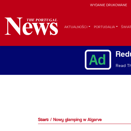
WYDANIE DRUKOWANE
AKTUALNOŚCI
PORTUGALIA
ŚWIA
Red
Read Th
Start
Nowy glamping w Algarve