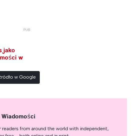
s jako
omości w
 źródło w Google
e Wiadomości
r readers from around the world with independent,
 free – both online and in print.