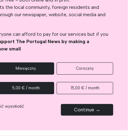
s the local community, foreign residents and
s through our newspaper, website, social media and
yone can afford to pay for our services but if you
upport The Portugal News by making a
how small
.
Miesięczny
Coroczny
5,00 € / month
15,00 € / month
nić wysokość
Continue →