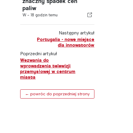
znaczny spadek cen
paliw
W -
18 godzin temu
Następny artykuł
Portugalia - nowe miejsce
dla innowatorów
Poprzedni artykuł
Wezwania do
wprowadzenia telewizji
przemysłowej w centrum
miasta
← powróc do poprzedniej strony