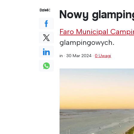
Nowy glampin
Dzielić
Faro Municipal Campi
glampingowych.
in ·
30 Mar 2024
·
0 Uwagi