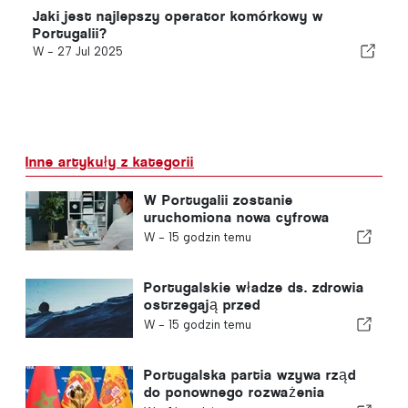
Jaki jest najlepszy operator komórkowy w
Portugalii?
W -
27 Jul 2025
Inne artykuły z kategorii
W Portugalii zostanie
uruchomiona nowa cyfrowa
platforma opieki zdrowotnej
W -
15 godzin temu
Portugalskie władze ds. zdrowia
ostrzegają przed
niebezpieczeństwem utonięcia
W -
15 godzin temu
Portugalska partia wzywa rząd
do ponownego rozważenia