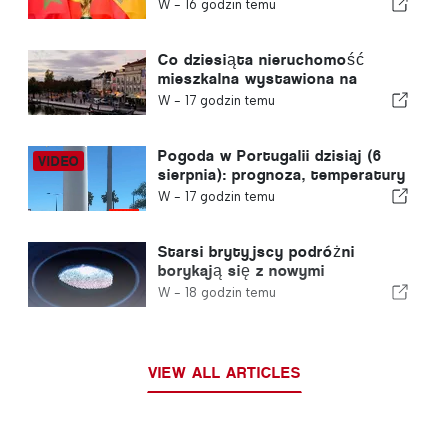
decyzji o przyznaniu Maroku
W -
16 godzin temu
prawa do organizacji Mistrzostw
Świata w Piłce Nożnej w 2030
roku w związku z kryzysem w
Co dziesiąta nieruchomość
Ceucie
mieszkalna wystawiona na
sprzedaż w Portugalii znajduje
W -
17 godzin temu
nabywcę w mniej niż tydzień
Pogoda w Portugalii dzisiaj (6
sierpnia): prognoza, temperatury
i czego można się spodziewać
W -
17 godzin temu
Starsi brytyjscy podróżni
borykają się z nowymi
kontrolami odcisków palców
W -
18 godzin temu
wprowadzonymi przez Unię
Europejską
VIEW ALL ARTICLES