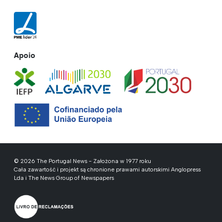
Apoio
© 2026 The Portugal News - Założona w 1977 roku
Cała zawartość i projekt są chronione prawami autorskimi Anglopress
Lda i The News Group of Newspapers