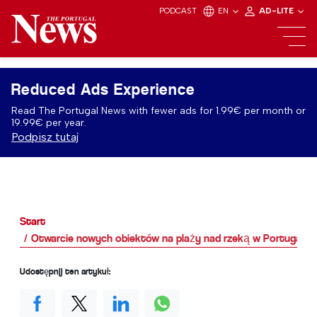
PODCAST
EN
AD-LITE
Reduced Ads Experience
Read The Portugal News with fewer ads for 1.99€ per month or
19.99€ per year.
Podpisz tutaj
Start
Otwarcie nowych obiektów na plaży nad rzeką w Portugalii
Udostępnij ten artykuł: