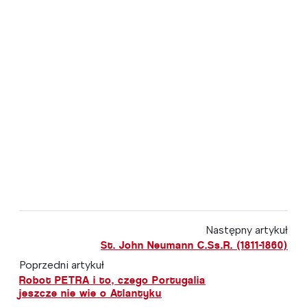
Następny artykuł
St. John Neumann C.Ss.R. (1811-1860)
Poprzedni artykuł
Robot PETRA i to, czego Portugalia
jeszcze nie wie o Atlantyku