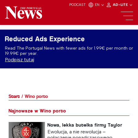
PODCAST
EN
AD-LITE
Reduced Ads Experience
Read The Portugal News with fewer ads for 1.99€ per month or
19.99€ per year.
Podpisz tutaj
Start
Wino porto
Najnowsze w Wino porto
Nowa, lekka butelka firmy Taylor
Ewolucja, a nie rewolucja –
połączenie ponadczasowego