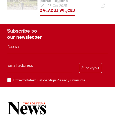
porto Taylor's
W -
03 Oct 2025
ZAŁADUJ WIĘCEJ
Subscribe to
our newsletter
Nazwa
Email address
Subskrybuj
Przeczytałem i akceptuję
Zasady i warunki