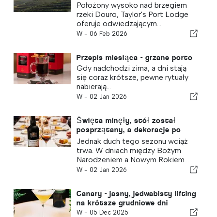
Położony wysoko nad brzegiem
rzeki Douro, Taylor's Port Lodge
oferuje odwiedzającym...
W -
06 Feb 2026
Przepis miesiąca - grzane porto
Gdy nadchodzi zima, a dni stają
się coraz krótsze, pewne rytuały
nabierają...
W -
02 Jan 2026
Święta minęły, stół został
posprzątany, a dekoracje po
cichu schowane
Jednak duch tego sezonu wciąż
trwa. W dniach między Bożym
Narodzeniem a Nowym Rokiem...
W -
02 Jan 2026
Canary - jasny, jedwabisty lifting
na krótsze grudniowe dni
W -
05 Dec 2025