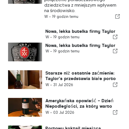
dziedzictwa z mniejszym wpływem
na środowisko.
W -
19 godzin temu
Nowa, lekka butelka firmy Taylor
W -
19 godzin temu
Nowa, lekka butelka firmy Taylor
W -
19 godzin temu
Starsze niż ostatnie zaćmienie:
Taylor’s przedstawia białe porto
VVOP
W -
31 Jul 2026
Amerykańska opowieść – Dzień
Niepodległości, za który warto
wznieść toast
W -
03 Jul 2026
Portowy koktajl miesiąca