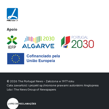
Apoio
© 2026 The Portugal News - Założona w 1977 roku
Cała zawartość i projekt są chronione prawami autorskimi Anglopress
Lda i The News Group of Newspapers