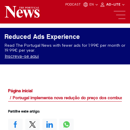
PODCAST
EN
AD-LITE
Reduced Ads Experience
Read The Portugal News with fewer ads for 1.99€ per month or
19.99€ per year.
Inscreva-se aqui
Página inicial
Portugal implementa nova redução do preço dos combustíve
Partilhe este artigo: