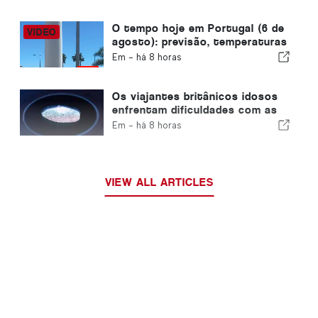
menos de uma semana
O tempo hoje em Portugal (6 de
agosto): previsão, temperaturas
e o que esperar
Em -
há 8 horas
Os viajantes britânicos idosos
enfrentam dificuldades com as
novas verificações de
Em -
há 8 horas
impressões digitais da União
Europeia
VIEW ALL ARTICLES