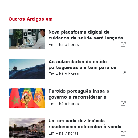
Outros Artigos em
Nova plataforma digital de
cuidados de saúde será lançada
em Portugal
Em -
há 5 horas
As autoridades de saúde
portuguesas alertam para os
perigos do afogamento
Em -
há 6 horas
Partido português insta o
governo a reconsiderar a
candidatura de Marrocos à
Em -
há 6 horas
organização do Mundial de 2030
devido à crise de Ceuta
Um em cada dez imóveis
residenciais colocados à venda
em Portugal é vendido em
Em -
há 7 horas