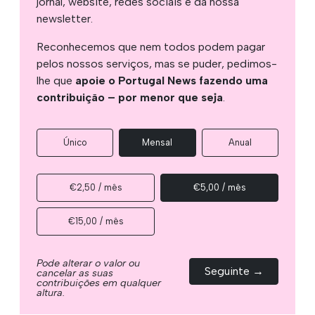
jornal, website, redes sociais e da nossa
newsletter.
Reconhecemos que nem todos podem pagar
pelos nossos serviços, mas se puder, pedimos-
lhe que
apoie o Portugal News fazendo uma
contribuição – por menor que seja
.
Único
Mensal
Anual
€2,50 / mês
€5,00 / mês
€15,00 / mês
Pode alterar o valor ou
Seguinte →
cancelar as suas
contribuições em qualquer
altura.