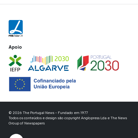
Apoio
© 2026 The Portugal News - Fundado em 1977
Todos os conteúdos e design são copyright Anglopress Lda e The News
Group of Newspapers