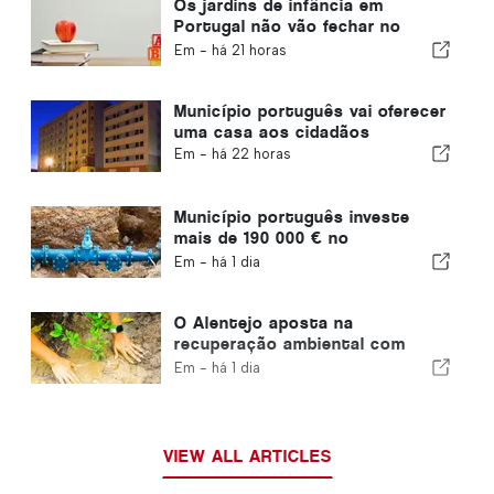
Os jardins de infância em
Portugal não vão fechar no
distrito de Viana do Castelo
Em -
há 21 horas
Município português vai oferecer
uma casa aos cidadãos
Em -
há 22 horas
Município português investe
mais de 190 000 € no
abastecimento de água
Em -
há 1 dia
O Alentejo aposta na
recuperação ambiental com
fundos europeus
Em -
há 1 dia
VIEW ALL ARTICLES