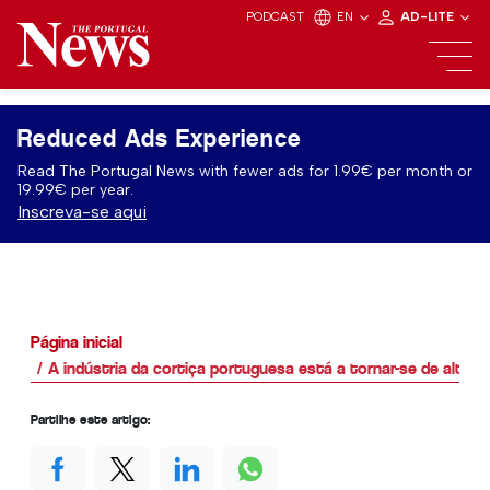
PODCAST
EN
AD-LITE
Reduced Ads Experience
Read The Portugal News with fewer ads for 1.99€ per month or
19.99€ per year.
Inscreva-se aqui
Página inicial
A indústria da cortiça portuguesa está a tornar-se de alta t
Partilhe este artigo: