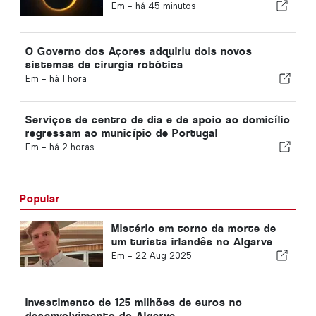
viagens e as principais notícias
Em -
há 45 minutos
que estão a dar que falar
O Governo dos Açores adquiriu dois novos
sistemas de cirurgia robótica
Em -
há 1 hora
Serviços de centro de dia e de apoio ao domicílio
regressam ao município de Portugal
Em -
há 2 horas
Popular
Mistério em torno da morte de
um turista irlandês no Algarve
Em -
22 Aug 2025
Investimento de 125 milhões de euros no
desenvolvimento do Algarve