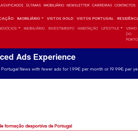
LASSIFICADOS
ÚLTIMAS
IMOBILIÁRIO
NEWSLETTER
CARREIRAS
CONTACTOS
CAÇÃO
IMOBILIÁRIO
VISTOS GOLD
VISTOS PORTUGAL
RESIDÊNC
NEGÓCIOS
IMOBILIÁRIO
INVESTIMENTO
HABITAÇÃO
LIFESTYLE
VINHO
DO
PORTO
ced Ads Experience
Portugal News with fewer ads for 1.99€ per month or 19.99€ per ye
 de formação desportiva de Portugal