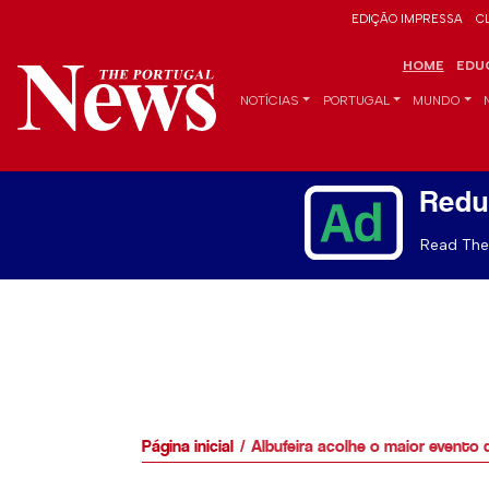
EDIÇÃO IMPRESSA
C
HOME
EDU
NOTÍCIAS
PORTUGAL
MUNDO
Redu
Read The 
Página inicial
Albufeira acolhe o maior evento