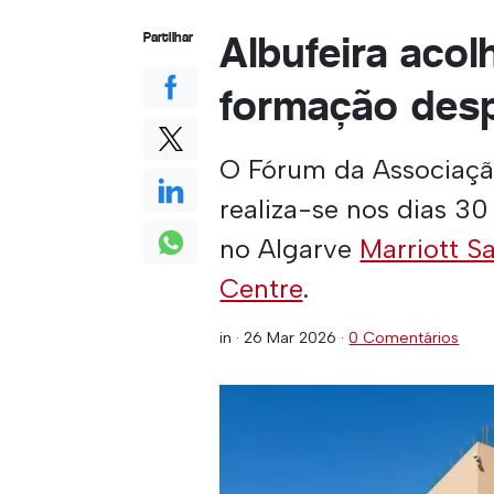
Albufeira aco
Partilhar
formação desp
O Fórum da Associaçã
realiza-se nos dias 3
no Algarve
Marriott S
Centre
.
in ·
26 Mar 2026
·
0 Comentários