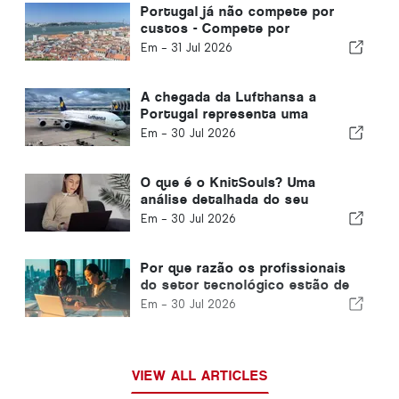
Portugal já não compete por
custos - Compete por
ecossistemas.
Em -
31 Jul 2026
A chegada da Lufthansa a
Portugal representa uma
oportunidade
Em -
30 Jul 2026
O que é o KnitSouls? Uma
análise detalhada do seu
funcionamento
Em -
30 Jul 2026
Por que razão os profissionais
do setor tecnológico estão de
olho em Portugal, à medida que
Em -
30 Jul 2026
os vistos para os EUA se
tornam mais restritivos
VIEW ALL ARTICLES