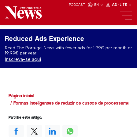
PODCAST
EN
AD-LITE
Reduced Ads Experience
Read The Portugal News with fewer ads for 1.99€ per month or
19.99€ per year.
Inscreva-se aqui
Página inicial
Formas inteligentes de reduzir os custos de processamento 
Partilhe este artigo: