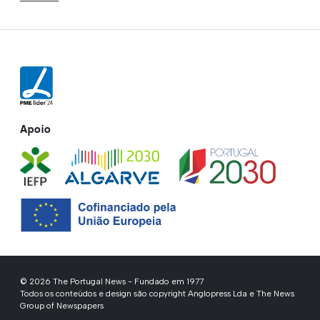
Apoio
© 2026 The Portugal News - Fundado em 1977
Todos os conteúdos e design são copyright Anglopress Lda e The News
Group of Newspapers