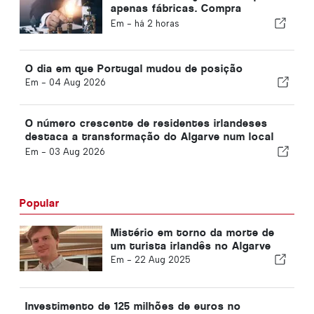
apenas fábricas. Compra
conhecimento.
Em -
há 2 horas
O dia em que Portugal mudou de posição
Em -
04 Aug 2026
O número crescente de residentes irlandeses
destaca a transformação do Algarve num local
onde se pode viver durante todo o ano
Em -
03 Aug 2026
Popular
Mistério em torno da morte de
um turista irlandês no Algarve
Em -
22 Aug 2025
Investimento de 125 milhões de euros no