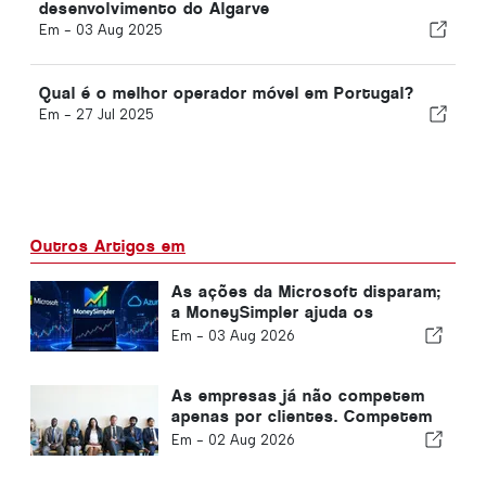
desenvolvimento do Algarve
Em -
03 Aug 2025
Qual é o melhor operador móvel em Portugal?
Em -
27 Jul 2025
Outros Artigos em
As ações da Microsoft disparam;
a MoneySimpler ajuda os
investidores a gerar
Em -
03 Aug 2026
rendimentos passivos através
da negociação automatizada
com IA
As empresas já não competem
apenas por clientes. Competem
por talento.
Em -
02 Aug 2026