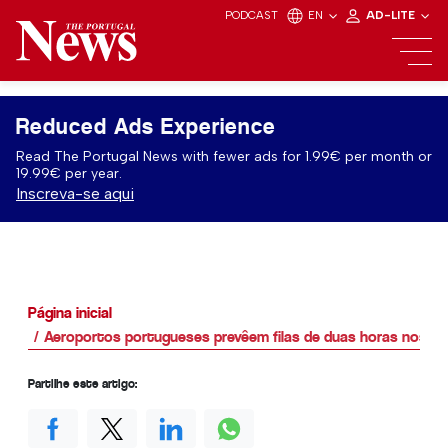
PODCAST
EN
AD-LITE
Reduced Ads Experience
Read The Portugal News with fewer ads for 1.99€ per month or
19.99€ per year.
Inscreva-se aqui
Página inicial
Aeroportos portugueses prevêem filas de duas horas nos co
Partilhe este artigo: