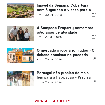
Imóvel da Semana: Cobertura
com 3 quartos e vistas para o
campo de golfe e para o mar em
Em -
30 Jul 2026
Vilamoura
A Sampson Property comemora
oito anos de atividade
Em -
27 Jul 2026
O mercado imobiliário mudou - O
debate continua no passado.
Em -
26 Jul 2026
Portugal não precisa de mais
leis para a habitação - Precisa
de executar!
Em -
25 Jul 2026
VIEW ALL ARTICLES