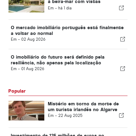
à beira-mar com vistas
panorâmicas sobre o mar e
Em -
há 1 dia
sobre a serra da Arrábida
O mercado imobiliário português está finalmente
a voltar ao normal
Em -
02 Aug 2026
O imobiliário do futuro será definido pela
resiliência, não apenas pela localização
Em -
01 Aug 2026
Popular
Mistério em torno da morte de
um turista irlandês no Algarve
Em -
22 Aug 2025
Investimento de 125 milhões de euros no