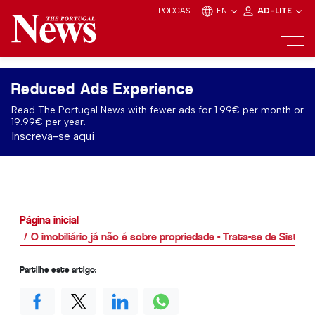
PODCAST
EN
AD-LITE
Reduced Ads Experience
Read The Portugal News with fewer ads for 1.99€ per month or
19.99€ per year.
Inscreva-se aqui
Página inicial
O imobiliário já não é sobre propriedade - Trata-se de Sistem
Partilhe este artigo: