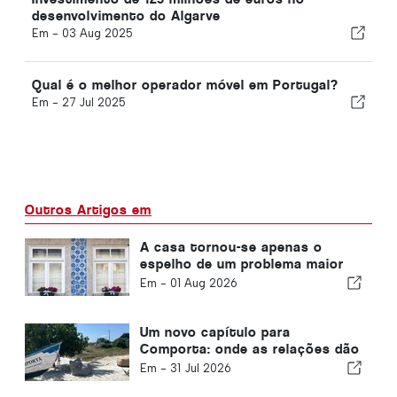
desenvolvimento do Algarve
Em -
03 Aug 2025
Qual é o melhor operador móvel em Portugal?
Em -
27 Jul 2025
Outros Artigos em
A casa tornou-se apenas o
espelho de um problema maior
em Portugal
Em -
01 Aug 2026
Um novo capítulo para
Comporta: onde as relações dão
origem a oportunidades
Em -
31 Jul 2026
extraordinárias