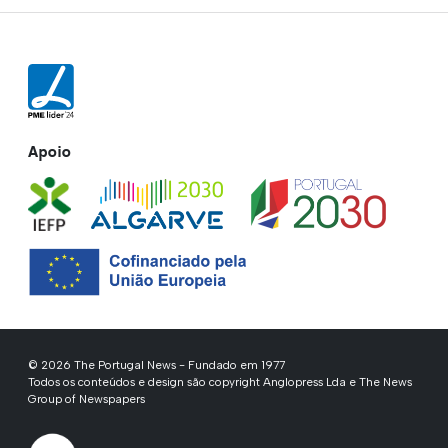
Apoio
© 2026 The Portugal News - Fundado em 1977
Todos os conteúdos e design são copyright Anglopress Lda e The News
Group of Newspapers