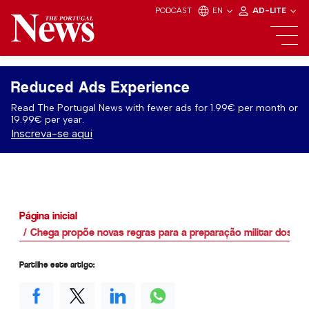
PODCAST
EN
AD-LITE
Reduced Ads Experience
Read The Portugal News with fewer ads for 1.99€ per month or
19.99€ per year.
Inscreva-se aqui
Página inicial
Chega propõe novas regras para a preparação militar dos jo
Partilhe este artigo: