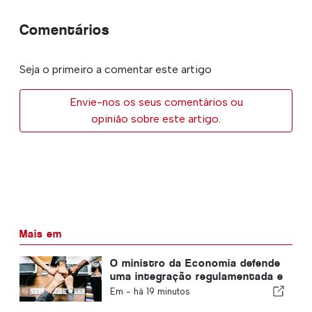
Comentários
Seja o primeiro a comentar este artigo
Envie-nos os seus comentários ou
opinião sobre este artigo.
Mais em
O ministro da Economia defende
uma integração regulamentada e
garante um canal acelerado para
Em -
há 19 minutos
os imigrantes