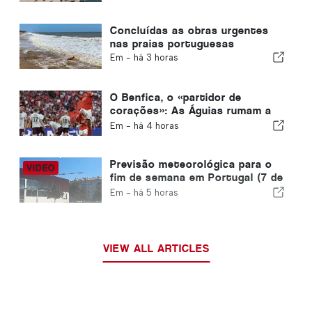
Concluídas as obras urgentes
nas praias portuguesas
Em -
há 3 horas
O Benfica, o «partidor de
corações»: As Águias rumam a
Edimburgo com um pé já na fase
Em -
há 4 horas
seguinte
Previsão meteorológica para o
fim de semana em Portugal (7 de
agosto): O que esperar em todo
Em -
há 5 horas
o país este fim de semana
VIEW ALL ARTICLES