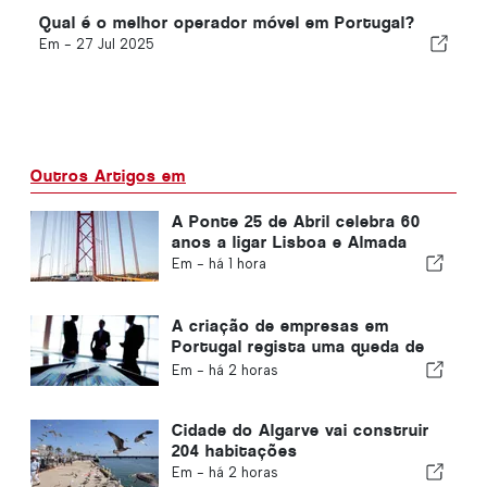
Qual é o melhor operador móvel em Portugal?
Em -
27 Jul 2025
Outros Artigos em
A Ponte 25 de Abril celebra 60
anos a ligar Lisboa e Almada
Em -
há 1 hora
A criação de empresas em
Portugal regista uma queda de
4,2%
Em -
há 2 horas
Cidade do Algarve vai construir
204 habitações
Em -
há 2 horas