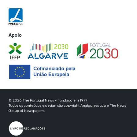
Apoio
© 2026 The Portugal News - Fundado em 1977
Todos os conteúdos e design são copyright Anglopress Lda e The News
Group of Newspapers