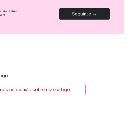
ar as suas
Seguinte →
ura.
tigo
ios ou opinião sobre este artigo.