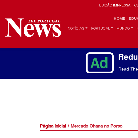
EDIÇÃO IMPRESSA
C
HOME
EDU
NOTÍCIAS
PORTUGAL
MUNDO
Redu
Read The 
Página inicial
Mercado Ohana no Porto