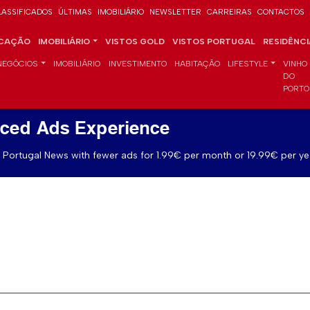
LASSIFICADOS
ÚLTIMAS
IMOBILIÁRIO
NEWSLETTER
CARREIRAS
CONTACTOS
CAÇÃO
IMOBILIÁRIO
VISTOS GOLD
VISTOS PORTUGAL
RESIDÊNC
NEGÓCIOS
IMOBILIÁRIO
INVESTIMENTO
HABITAÇÃO
LIFESTYLE
VINHO
DO
PORTO
ced Ads Experience
Portugal News with fewer ads for 1.99€ per month or 19.99€ per ye