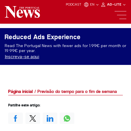
PODCAST
EN
AD-LITE
Reduced Ads Experience
Read The Portugal News with fewer ads for 1.99€ per month or
19.99€ per year.
Inscreva-se aqui
Página inicial
Previsão do tempo para o fim de semana
Partilhe este artigo: