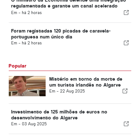
regulamentada e garante um canal acelerado
para os imigrantes
Em -
há 2 horas
Foram registadas 120 picadas de caravela-
portuguesa num único dia
Em -
há 2 horas
Popular
Mistério em torno da morte de
um turista irlandês no Algarve
Em -
22 Aug 2025
Investimento de 125 milhões de euros no
desenvolvimento do Algarve
Em -
03 Aug 2025