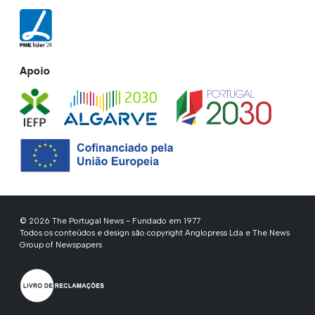
Apoio
© 2026 The Portugal News - Fundado em 1977
Todos os conteúdos e design são copyright Anglopress Lda e The News
Group of Newspapers