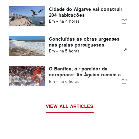
Cidade do Algarve vai construir
204 habitações
Em -
há 4 horas
Concluídas as obras urgentes
nas praias portuguesas
Em -
há 5 horas
O Benfica, o «partidor de
corações»: As Águias rumam a
Edimburgo com um pé já na fase
Em -
há 6 horas
seguinte
VIEW ALL ARTICLES