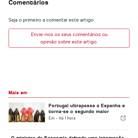
Comentários
Seja o primeiro a comentar este artigo
Envie-nos os seus comentários ou
opinião sobre este artigo.
Mais em
Portugal ultrapassa a Espanha e
torna-se o segundo maior
produtor de calçado da Europa
Em -
há 1 hora
O ministro da Economia defende uma integração