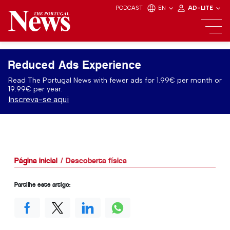
PODCAST
EN
AD-LITE
Reduced Ads Experience
Read The Portugal News with fewer ads for 1.99€ per month or
19.99€ per year.
Inscreva-se aqui
Página inicial
Descoberta física
Partilhe este artigo: