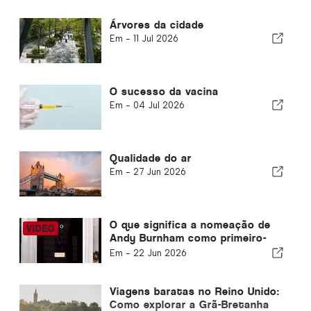
Árvores da cidade
Em -
11 Jul 2026
O sucesso da vacina
Em -
04 Jul 2026
Qualidade do ar
Em -
27 Jun 2026
O que significa a nomeação de
Andy Burnham como primeiro-
ministro para os expatriados
Em -
22 Jun 2026
britânicos que vivem em
Portugal?
Viagens baratas no Reino Unido:
Como explorar a Grã-Bretanha