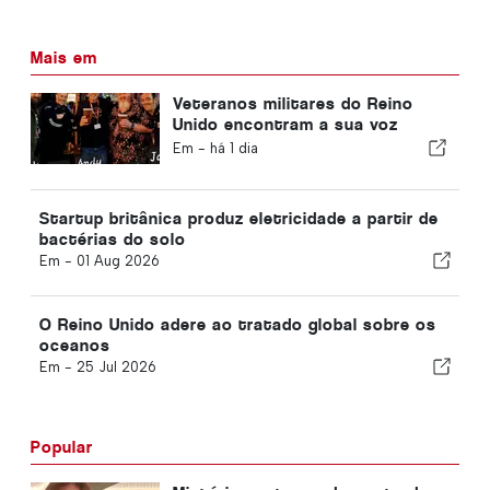
Mais em
Veteranos militares do Reino
Unido encontram a sua voz
através do riso, com o regresso
Em -
há 1 dia
do «Project Comedy» ao Fringe
Startup britânica produz eletricidade a partir de
bactérias do solo
Em -
01 Aug 2026
O Reino Unido adere ao tratado global sobre os
oceanos
Em -
25 Jul 2026
Popular