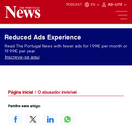
PODCAST
EN
AD-LITE
Reduced Ads Experience
Read The Portugal News with fewer ads for 1.99€ per month or
19.99€ per year.
Inscreva-se aqui
Página inicial
O abusador invisível
Partilhe este artigo: