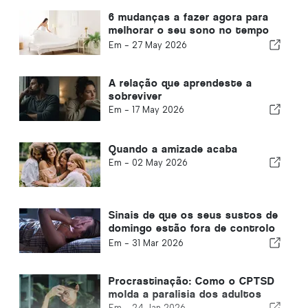
6 mudanças a fazer agora para
melhorar o seu sono no tempo
quente
Em -
27 May 2026
A relação que aprendeste a
sobreviver
Em -
17 May 2026
Quando a amizade acaba
Em -
02 May 2026
Sinais de que os seus sustos de
domingo estão fora de controlo
e como combatê-los
Em -
31 Mar 2026
Procrastinação: Como o CPTSD
molda a paralisia dos adultos
Em -
24 Jan 2026