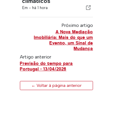
climáticos
Em -
há 1 hora
Próximo artigo
A Nova Mediação
Imobiliária: Mais do que um
Evento, um Sinal de
Mudança
Artigo anterior
Previsão do tempo para
Portugal - 13/04/2026
← Voltar à página anterior