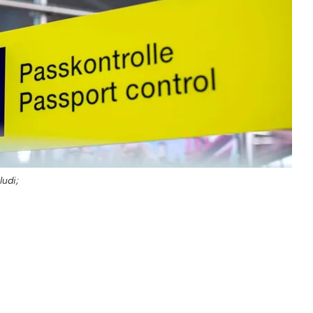
ludi;