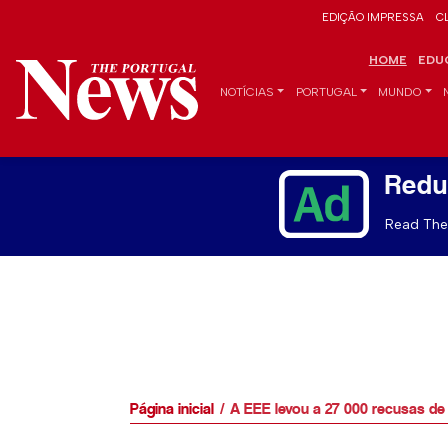
EDIÇÃO IMPRESSA
C
HOME
EDU
NOTÍCIAS
PORTUGAL
MUNDO
Redu
Read The 
Página inicial
A EEE levou a 27 000 recusas de