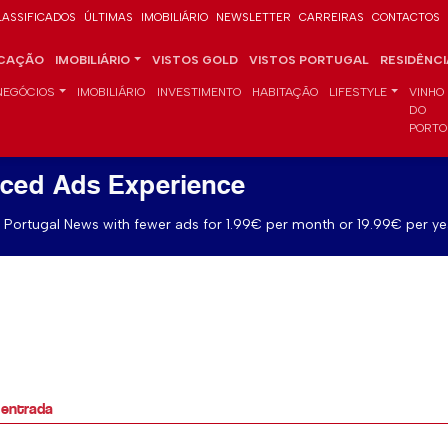
LASSIFICADOS
ÚLTIMAS
IMOBILIÁRIO
NEWSLETTER
CARREIRAS
CONTACTOS
CAÇÃO
IMOBILIÁRIO
VISTOS GOLD
VISTOS PORTUGAL
RESIDÊNC
NEGÓCIOS
IMOBILIÁRIO
INVESTIMENTO
HABITAÇÃO
LIFESTYLE
VINHO
DO
PORTO
ced Ads Experience
Portugal News with fewer ads for 1.99€ per month or 19.99€ per ye
 entrada