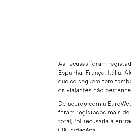
As recusas foram registad
Espanha, França, Itália, 
que se seguem têm tamb
os viajantes não pertenc
De acordo com a EuroWeek
foram registados mais de
total, foi recusada a ent
000 cidadãos.