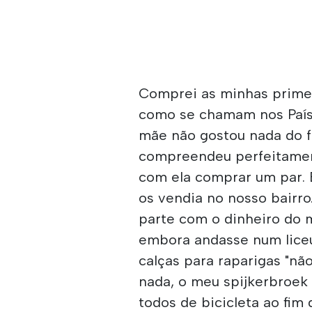
Comprei as minhas primei
como se chamam nos Paíse
mãe não gostou nada do f
compreendeu perfeitamen
com ela comprar um par. E
os vendia no nosso bairr
parte com o dinheiro do m
embora andasse num liceu 
calças para raparigas "n
nada, o meu spijkerbroek
todos de bicicleta ao fim