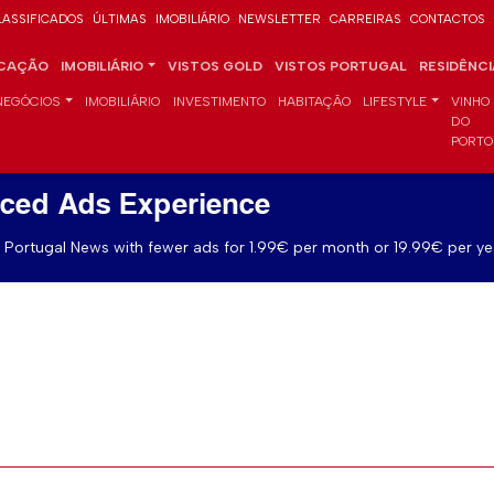
LASSIFICADOS
ÚLTIMAS
IMOBILIÁRIO
NEWSLETTER
CARREIRAS
CONTACTOS
CAÇÃO
IMOBILIÁRIO
VISTOS GOLD
VISTOS PORTUGAL
RESIDÊNC
NEGÓCIOS
IMOBILIÁRIO
INVESTIMENTO
HABITAÇÃO
LIFESTYLE
VINHO
DO
PORTO
ced Ads Experience
Portugal News with fewer ads for 1.99€ per month or 19.99€ per ye