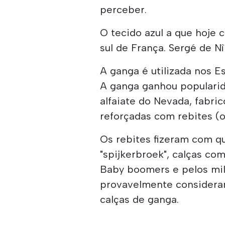
perceber.
O tecido azul a que hoj
sul de França. Sergé de N
A ganga é utilizada nos 
A ganga ganhou populari
alfaiate do Nevada, fabri
reforçadas com rebites (ou
Os rebites fizeram com q
"spijkerbroek", calças co
Baby boomers e pelos mil
provavelmente considera
calças de ganga.