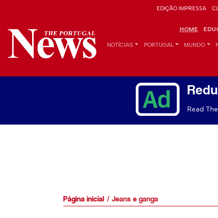
EDIÇÃO IMPRESSA
C
HOME
EDU
NOTÍCIAS
PORTUGAL
MUNDO
Redu
Read The 
Página inicial
Jeans e ganga