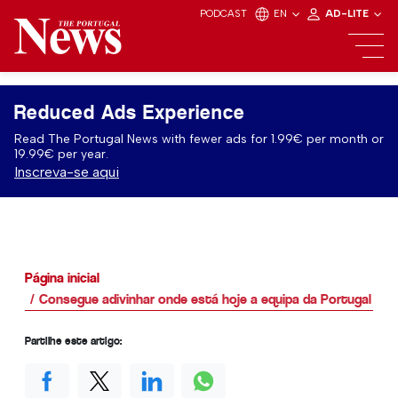
PODCAST
EN
AD-LITE
Reduced Ads Experience
Read The Portugal News with fewer ads for 1.99€ per month or
19.99€ per year.
Inscreva-se aqui
Página inicial
Consegue adivinhar onde está hoje a equipa da Portugal Ne
Partilhe este artigo: