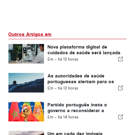
Outros Artigos em
Nova plataforma digital de
cuidados de saúde será lançada
em Portugal
Em -
há 13 horas
As autoridades de saúde
portuguesas alertam para os
perigos do afogamento
Em -
há 13 horas
Partido português insta o
governo a reconsiderar a
candidatura de Marrocos à
Em -
há 14 horas
organização do Mundial de 2030
devido à crise de Ceuta
Um em cada dez imóveis