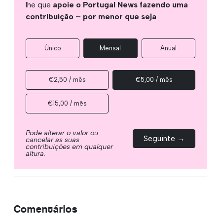
lhe que
apoie o Portugal News fazendo uma
contribuição – por menor que seja
.
Único
Mensal
Anual
€2,50 / mês
€5,00 / mês
€15,00 / mês
Pode alterar o valor ou
Seguinte →
cancelar as suas
contribuições em qualquer
altura.
Comentários