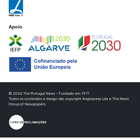
Apoio
© 2026 The Portugal News - Fundado em 1977
Todos os conteúdos e design são copyright Anglopress Lda e The News
Group of Newspapers