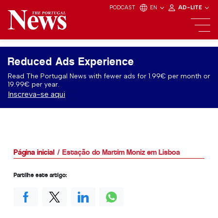
PODCAST
EN
AD-LITE
Reduced Ads Experience
Read The Portugal News with fewer ads for 1.99€ per month or
19.99€ per year.
Inscreva-se aqui
Página inicial
Estação do Martim Moniz em Lisboa
Partilhe este artigo: