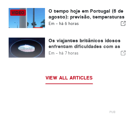
O tempo hoje em Portugal (6 de
agosto): previsão, temperaturas
e o que esperar
Em -
há 6 horas
Os viajantes britânicos idosos
enfrentam dificuldades com as
novas verificações de
Em -
há 7 horas
impressões digitais da União
Europeia
VIEW ALL ARTICLES