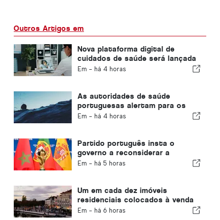
Outros Artigos em
Nova plataforma digital de
cuidados de saúde será lançada
em Portugal
Em -
há 4 horas
As autoridades de saúde
portuguesas alertam para os
perigos do afogamento
Em -
há 4 horas
Partido português insta o
governo a reconsiderar a
candidatura de Marrocos à
Em -
há 5 horas
organização do Mundial de 2030
devido à crise de Ceuta
Um em cada dez imóveis
residenciais colocados à venda
em Portugal é vendido em
Em -
há 6 horas
menos de uma semana