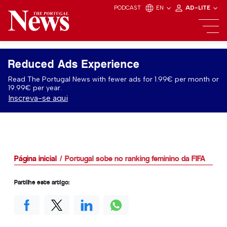
PODCAST
EN
AD-LITE
Reduced Ads Experience
Read The Portugal News with fewer ads for 1.99€ per month or
19.99€ per year.
Inscreva-se aqui
Página inicial
Portugal sobe no ranking feminino da FIFA
Partilhe este artigo: