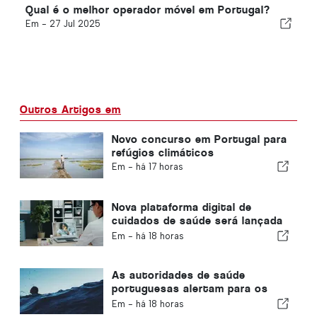
Qual é o melhor operador móvel em Portugal?
Em -
27 Jul 2025
Outros Artigos em
Novo concurso em Portugal para
refúgios climáticos
Em -
há 17 horas
Nova plataforma digital de
cuidados de saúde será lançada
em Portugal
Em -
há 18 horas
As autoridades de saúde
portuguesas alertam para os
perigos do afogamento
Em -
há 18 horas