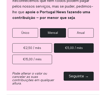
Reconhecemos que nem todos podem pagar
pelos nossos serviços, mas se puder, pedimos-
lhe que
apoie o Portugal News fazendo uma
contribuição – por menor que seja
.
Único
Mensal
Anual
€2,50 / mês
€5,00 / mês
€15,00 / mês
Pode alterar o valor ou
Seguinte →
cancelar as suas
contribuições em qualquer
altura.