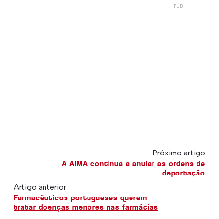
Próximo artigo
A AIMA continua a anular as ordens de
deportação
Artigo anterior
Farmacêuticos portugueses querem
tratar doenças menores nas farmácias