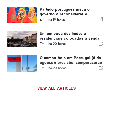
Partido português insta o
governo a reconsiderar a
candidatura de Marrocos à
Em -
há 19 horas
organização do Mundial de 2030
devido à crise de Ceuta
Um em cada dez imóveis
residenciais colocados à venda
em Portugal é vendido em
Em -
há 20 horas
menos de uma semana
O tempo hoje em Portugal (6 de
agosto): previsão, temperaturas
e o que esperar
Em -
há 20 horas
VIEW ALL ARTICLES