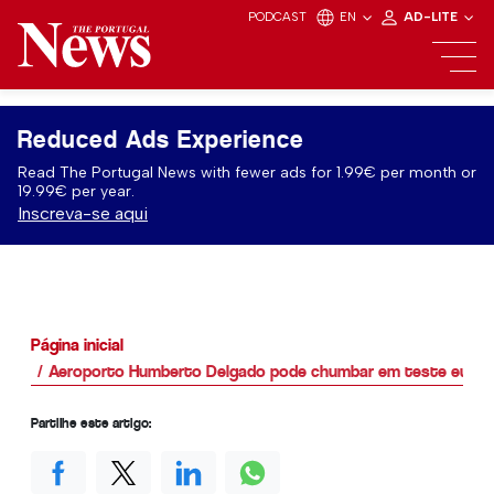
PODCAST
EN
AD-LITE
Reduced Ads Experience
Read The Portugal News with fewer ads for 1.99€ per month or
19.99€ per year.
Inscreva-se aqui
Página inicial
Aeroporto Humberto Delgado pode chumbar em teste europe
Partilhe este artigo: