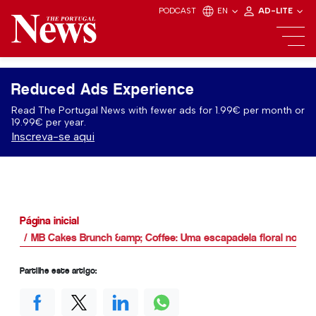
PODCAST
EN
AD-LITE
Reduced Ads Experience
Read The Portugal News with fewer ads for 1.99€ per month or
19.99€ per year.
Inscreva-se aqui
Página inicial
MB Cakes Brunch &amp; Coffee: Uma escapadela floral no Alg
Partilhe este artigo: