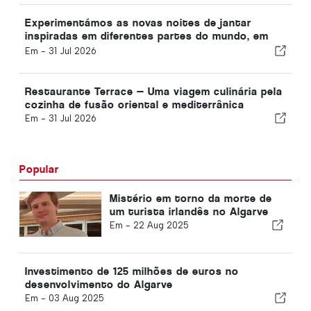
Experimentámos as novas noites de jantar
inspiradas em diferentes partes do mundo, em
Vilamoura
Em -
31 Jul 2026
Restaurante Terrace — Uma viagem culinária pela
cozinha de fusão oriental e mediterrânica
Em -
31 Jul 2026
Popular
Mistério em torno da morte de
um turista irlandês no Algarve
Em -
22 Aug 2025
Investimento de 125 milhões de euros no
desenvolvimento do Algarve
Em -
03 Aug 2025