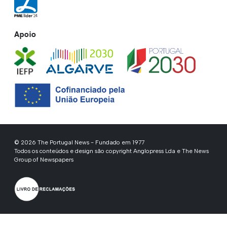
Apoio
© 2026 The Portugal News - Fundado em 1977
Todos os conteúdos e design são copyright Anglopress Lda e The News
Group of Newspapers