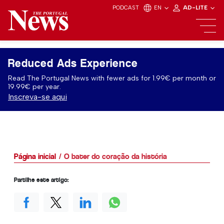
PODCAST
EN
AD-LITE
Reduced Ads Experience
Read The Portugal News with fewer ads for 1.99€ per month or
19.99€ per year.
Inscreva-se aqui
Página inicial
O bater do coração da história
Partilhe este artigo: