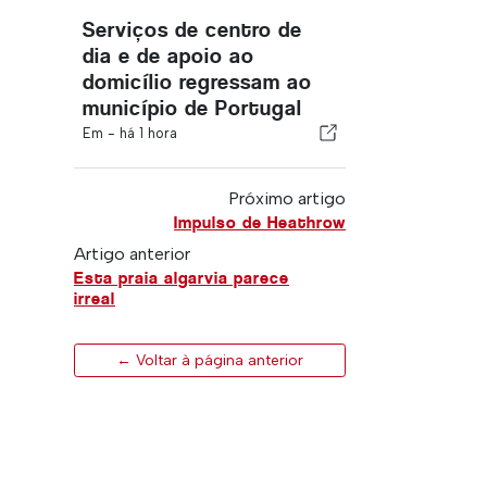
Serviços de centro de
dia e de apoio ao
domicílio regressam ao
município de Portugal
Em -
há 1 hora
Próximo artigo
Impulso de Heathrow
Artigo anterior
Esta praia algarvia parece
irreal
← Voltar à página anterior