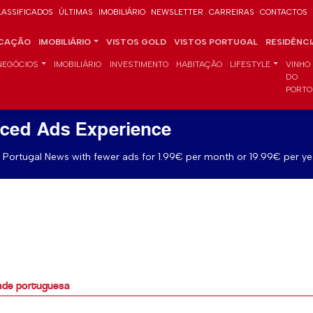
LASSIFICADOS
ÚLTIMAS
IMOBILIÁRIO
NEWSLETTER
CARREIRAS
CONTACTOS
CAÇÃO
IMOBILIÁRIO
VISTOS GOLD
VISTOS PORTUGAL
RESIDÊNC
NEGÓCIOS
IMOBILIÁRIO
INVESTIMENTO
HABITAÇÃO
LIFESTYLE
VINHO
DO
PORTO
ced Ads Experience
Portugal News with fewer ads for 1.99€ per month or 19.99€ per ye
dade portuguesa