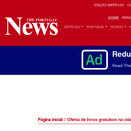
EDIÇÃO IMPRESSA
C
HOME
EDU
NOTÍCIAS
PORTUGAL
MUNDO
Redu
Read The 
Página inicial
Oferta de livros gratuitos na ci