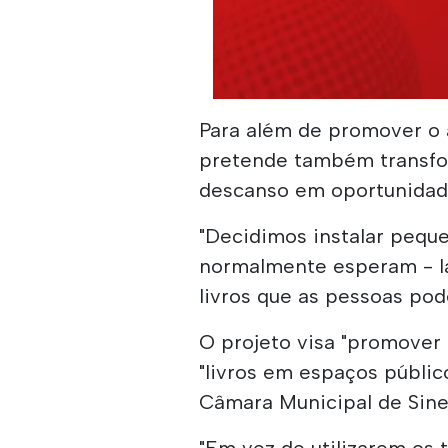
Para além de promover o ac
pretende também transfo
descanso em oportunidade
"Decidimos instalar pequ
normalmente esperam - la
livros que as pessoas pod
O projeto visa "promover a
"livros em espaços públic
Câmara Municipal de Sine
"Em vez de utilizarem os 