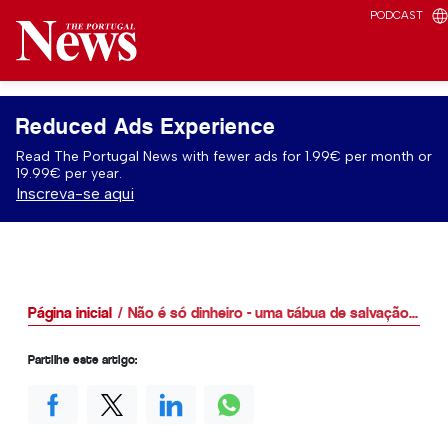
PODCAST
Reduced Ads Experience
Read The Portugal News with fewer ads for 1.99€ per month or
19.99€ per year.
Inscreva-se aqui
Página inicial
Não é só dinheiro - uma tábua de salvação...
Partilhe este artigo: