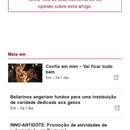
opinião sobre este artigo.
Mais em
Confia em mim – Vai ficar tudo
bem
Em -
há 1 dia
Bailarinos angariam fundos para uma instituição
de caridade dedicada aos gatos
Em -
há 1 dia
INNO-ANTIDOTE: Promoção de atividades de