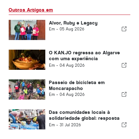
Outros Artigos em
Alvor, Ruby e Legacy
Em -
05 Aug 2026
O KAN.JO regressa ao Algarve
com uma experiência
gastronómica de inspiração
Em -
04 Aug 2026
asiática
Passeio de bicicleta em
Moncarapacho
Em -
04 Aug 2026
Das comunidades locais à
solidariedade global: resposta
coletiva após os terramotos na
Em -
31 Jul 2026
Venezuela