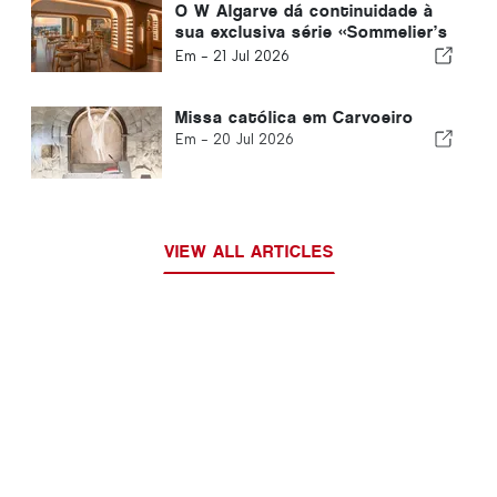
O W Algarve dá continuidade à
sua exclusiva série «Sommelier’s
Table» com o Buçaco
Em -
21 Jul 2026
Missa católica em Carvoeiro
Em -
20 Jul 2026
VIEW ALL ARTICLES