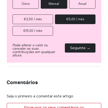
Único
Mensal
Anual
€2,50 / mês
€5,00 / mês
€15,00 / mês
Pode alterar o valor ou
Seguinte →
cancelar as suas
contribuições em qualquer
altura.
Comentários
Seja o primeiro a comentar este artigo
Envie-nos os seus comentários ou