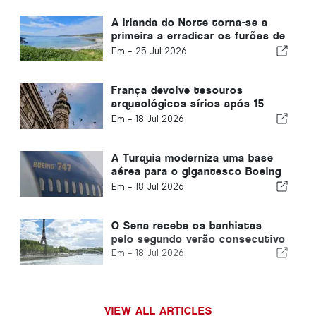
A Irlanda do Norte torna-se a
primeira a erradicar os furões de
uma ilha habitada
Em -
25 Jul 2026
França devolve tesouros
arqueológicos sírios após 15
anos
Em -
18 Jul 2026
A Turquia moderniza uma base
aérea para o gigantesco Boeing
747 doado pelo Catar aos EUA
Em -
18 Jul 2026
O Sena recebe os banhistas
pelo segundo verão consecutivo
Em -
18 Jul 2026
VIEW ALL ARTICLES