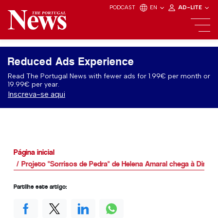
PODCAST
EN
AD-LITE
Reduced Ads Experience
Read The Portugal News with fewer ads for 1.99€ per month or
19.99€ per year.
Inscreva-se aqui
Página inicial
Projeto "Sorrisos de Pedra" de Helena Amaral chega à Dinam
Partilhe este artigo: