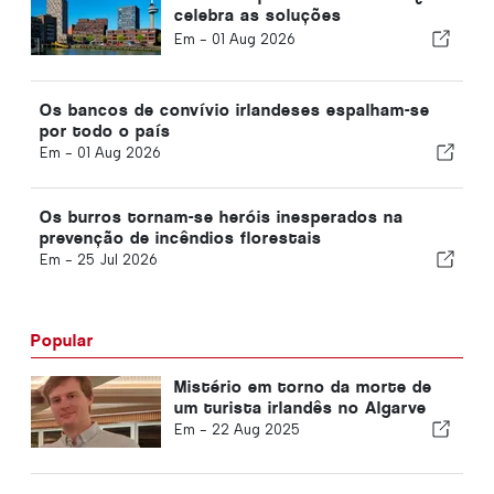
celebra as soluções
sustentáveis
Em -
01 Aug 2026
Os bancos de convívio irlandeses espalham-se
por todo o país
Em -
01 Aug 2026
Os burros tornam-se heróis inesperados na
prevenção de incêndios florestais
Em -
25 Jul 2026
Popular
Mistério em torno da morte de
um turista irlandês no Algarve
Em -
22 Aug 2025