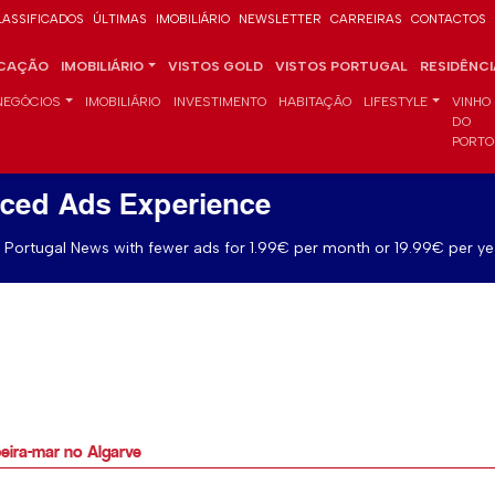
LASSIFICADOS
ÚLTIMAS
IMOBILIÁRIO
NEWSLETTER
CARREIRAS
CONTACTOS
CAÇÃO
IMOBILIÁRIO
VISTOS GOLD
VISTOS PORTUGAL
RESIDÊNC
NEGÓCIOS
IMOBILIÁRIO
INVESTIMENTO
HABITAÇÃO
LIFESTYLE
VINHO
DO
PORTO
ced Ads Experience
Portugal News with fewer ads for 1.99€ per month or 19.99€ per ye
eira-mar no Algarve