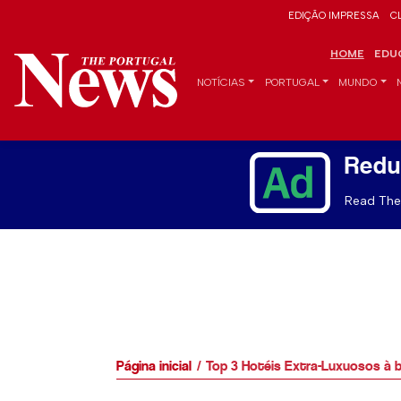
EDIÇÃO IMPRESSA
C
HOME
EDU
NOTÍCIAS
PORTUGAL
MUNDO
Redu
Read The 
Página inicial
Top 3 Hotéis Extra-Luxuosos à b