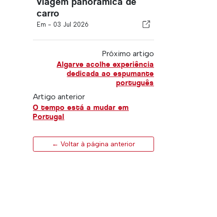
viagem panorâmica de
carro
Em -
03 Jul 2026
Próximo artigo
Algarve acolhe experiência
dedicada ao espumante
português
Artigo anterior
O tempo está a mudar em
Portugal
← Voltar à página anterior