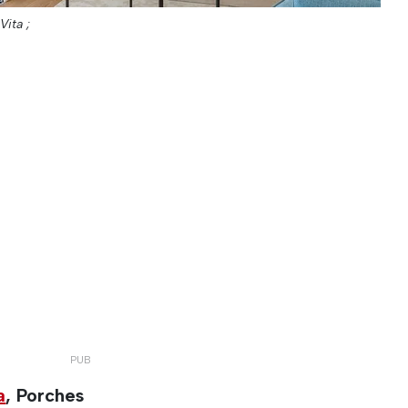
Vita ;
a
, Porches