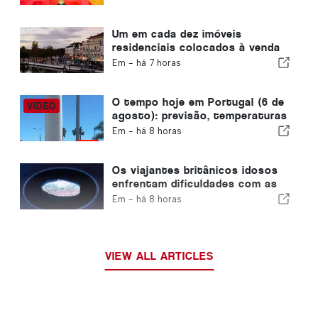
organização do Mundial de 2030
devido à crise de Ceuta
Um em cada dez imóveis
residenciais colocados à venda
em Portugal é vendido em
Em -
há 7 horas
menos de uma semana
O tempo hoje em Portugal (6 de
agosto): previsão, temperaturas
e o que esperar
Em -
há 8 horas
Os viajantes britânicos idosos
enfrentam dificuldades com as
novas verificações de
Em -
há 8 horas
impressões digitais da União
Europeia
VIEW ALL ARTICLES