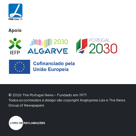
Apoio
© 2026 The Portugal News - Fundado em 1977
Todos os conteúdos e design são copyright Anglopress Lda e The News
Group of Newspapers