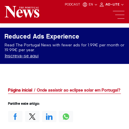
PODCAST
EN
AD-LITE
Reduced Ads Experience
Read The Portugal News with fewer ads for 1.99€ per month or
19.99€ per year.
Inscreva-se aqui
Página inicial
Onde assistir ao eclipse solar em Portugal?
Partilhe este artigo: