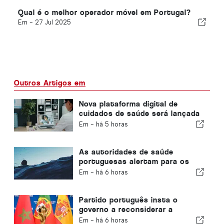
Qual é o melhor operador móvel em Portugal?
Em -
27 Jul 2025
Outros Artigos em
Nova plataforma digital de
cuidados de saúde será lançada
em Portugal
Em -
há 5 horas
As autoridades de saúde
portuguesas alertam para os
perigos do afogamento
Em -
há 6 horas
Partido português insta o
governo a reconsiderar a
candidatura de Marrocos à
Em -
há 6 horas