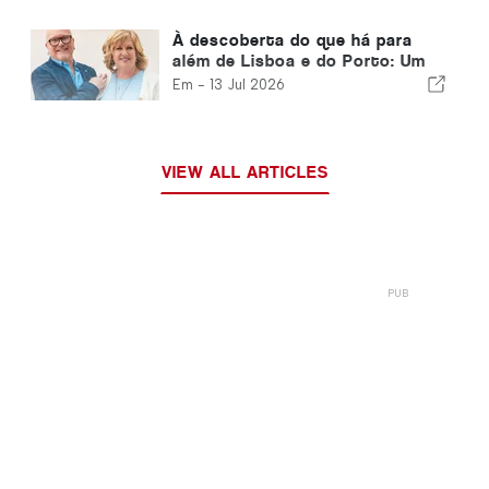
À descoberta do que há para
além de Lisboa e do Porto: Um
guia do Norte de Portugal e da
Em -
13 Jul 2026
Costa de Prata
VIEW ALL ARTICLES