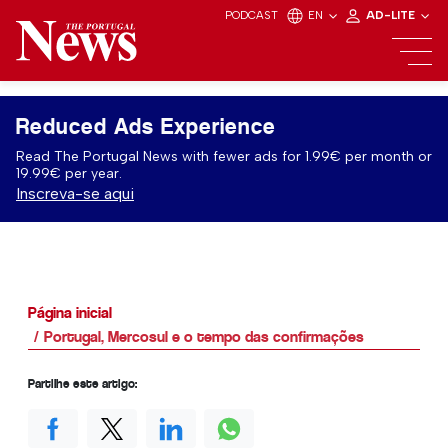
PODCAST
EN
AD-LITE
Reduced Ads Experience
Read The Portugal News with fewer ads for 1.99€ per month or
19.99€ per year.
Inscreva-se aqui
Página inicial
Portugal, Mercosul e o tempo das confirmações
Partilhe este artigo: