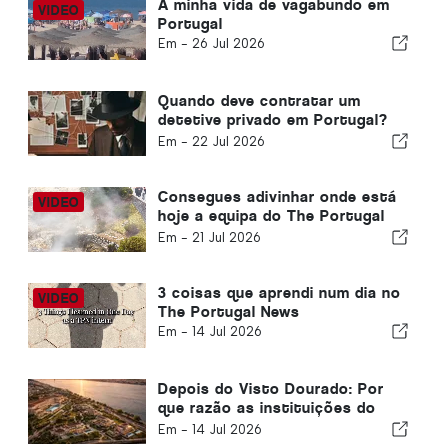
A minha vida de vagabundo em
Portugal
Em -
26 Jul 2026
Quando deve contratar um
detetive privado em Portugal?
Cinco situações em que
Em -
22 Jul 2026
informações fiáveis podem fazer
toda a diferença
Consegues adivinhar onde está
hoje a equipa do The Portugal
News?
Em -
21 Jul 2026
3 coisas que aprendi num dia no
The Portugal News
Em -
14 Jul 2026
Depois do Visto Dourado: Por
que razão as instituições do
Golfo continuam a investir em
Em -
14 Jul 2026
Portugal