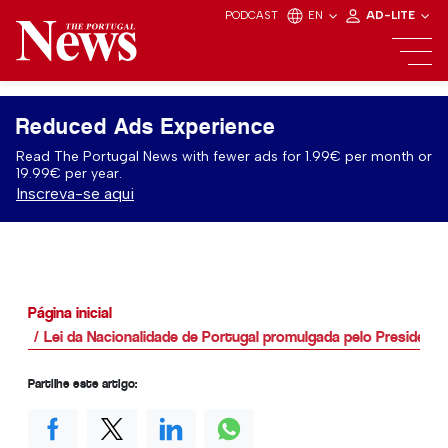
PODCAST
EN
AD-LITE
Reduced Ads Experience
Read The Portugal News with fewer ads for 1.99€ per month or
19.99€ per year.
Inscreva-se aqui
Página inicial
Lei da Nacionalidade de Portugal promulgada pelo Presidente
Partilhe este artigo: