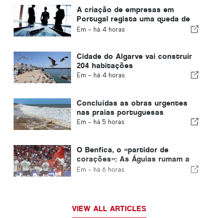
A criação de empresas em
Portugal regista uma queda de
4,2%
Em -
há 4 horas
Cidade do Algarve vai construir
204 habitações
Em -
há 4 horas
Concluídas as obras urgentes
nas praias portuguesas
Em -
há 5 horas
O Benfica, o «partidor de
corações»: As Águias rumam a
Edimburgo com um pé já na fase
Em -
há 6 horas
seguinte
VIEW ALL ARTICLES