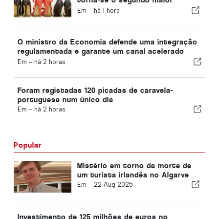
produtor de calçado da Europa
Em -
há 1 hora
O ministro da Economia defende uma integração
regulamentada e garante um canal acelerado
para os imigrantes
Em -
há 2 horas
Foram registadas 120 picadas de caravela-
portuguesa num único dia
Em -
há 2 horas
Popular
Mistério em torno da morte de
um turista irlandês no Algarve
Em -
22 Aug 2025
Investimento de 125 milhões de euros no