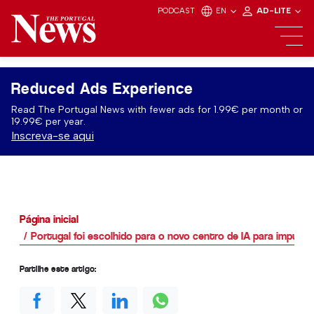
PODCAST
EN
AD-LITE
Reduced Ads Experience
Read The Portugal News with fewer ads for 1.99€ per month or
19.99€ per year.
Inscreva-se aqui
Página inicial
Portugal foi escolhido para o novo centro de IA para impuls
Partilhe este artigo: