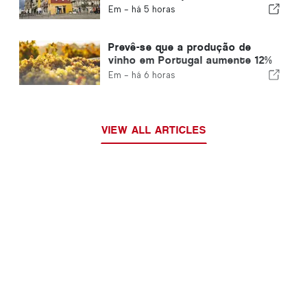
para expatriados
Em -
há 5 horas
Prevê-se que a produção de
vinho em Portugal aumente 12%
nesta vindima
Em -
há 6 horas
VIEW ALL ARTICLES