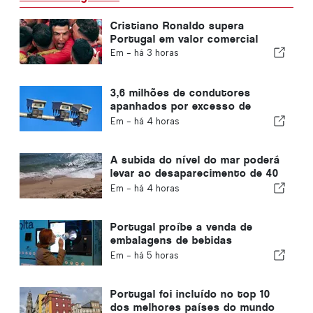
Cristiano Ronaldo supera
Portugal em valor comercial
Em -
há 3 horas
3,6 milhões de condutores
apanhados por excesso de
velocidade em Portugal nos
Em -
há 4 horas
últimos 10 anos
A subida do nível do mar poderá
levar ao desaparecimento de 40
por cento das praias de
Em -
há 4 horas
Portugal
Portugal proíbe a venda de
embalagens de bebidas
descartáveis sem o selo «Volta»
Em -
há 5 horas
Portugal foi incluído no top 10
dos melhores países do mundo