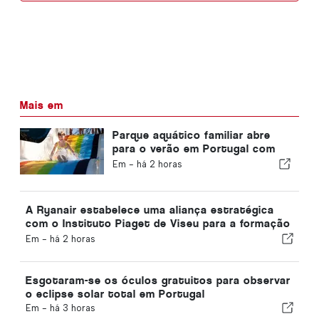
Mais em
Parque aquático familiar abre
para o verão em Portugal com
bilhetes a 2 €
Em -
há 2 horas
A Ryanair estabelece uma aliança estratégica
com o Instituto Piaget de Viseu para a formação
no setor da aviação em Portugal
Em -
há 2 horas
Esgotaram-se os óculos gratuitos para observar
o eclipse solar total em Portugal
Em -
há 3 horas