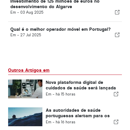
Investimento de 125 milhões de euros no
desenvolvimento do Algarve
Em -
03 Aug 2025
Qual é o melhor operador móvel em Portugal?
Em -
27 Jul 2025
Outros Artigos em
Nova plataforma digital de
cuidados de saúde será lançada
em Portugal
Em -
há 15 horas
As autoridades de saúde
portuguesas alertam para os
perigos do afogamento
Em -
há 16 horas