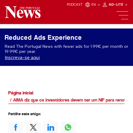
PODCAST
EN
AD-LITE
Reduced Ads Experience
Read The Portugal News with fewer ads for 1.99€ per month or
19.99€ per year.
Inscreva-se aqui
Página inicial
AIMA diz que os investidores devem ter um NIF para renovar a
Partilhe este artigo: