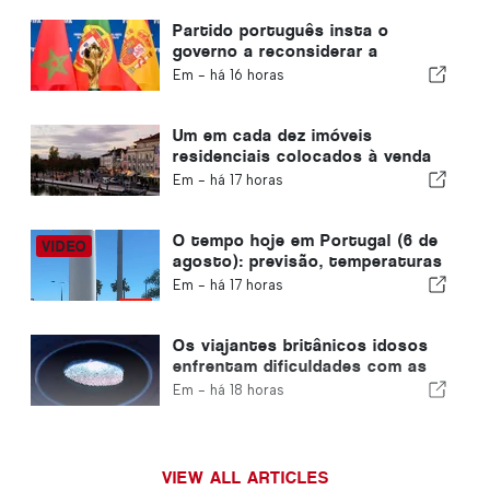
Partido português insta o
governo a reconsiderar a
candidatura de Marrocos à
Em -
há 16 horas
organização do Mundial de 2030
devido à crise de Ceuta
Um em cada dez imóveis
residenciais colocados à venda
em Portugal é vendido em
Em -
há 17 horas
menos de uma semana
O tempo hoje em Portugal (6 de
agosto): previsão, temperaturas
e o que esperar
Em -
há 17 horas
Os viajantes britânicos idosos
enfrentam dificuldades com as
novas verificações de
Em -
há 18 horas
impressões digitais da União
Europeia
VIEW ALL ARTICLES