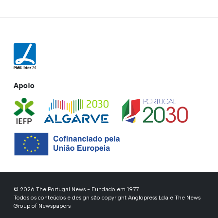
Apoio
© 2026 The Portugal News - Fundado em 1977
Todos os conteúdos e design são copyright Anglopress Lda e The News
Group of Newspapers