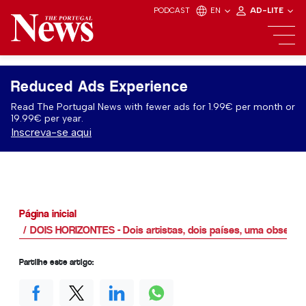
PODCAST
EN
AD-LITE
Reduced Ads Experience
Read The Portugal News with fewer ads for 1.99€ per month or
19.99€ per year.
Inscreva-se aqui
Página inicial
DOIS HORIZONTES - Dois artistas, dois países, uma obses
Partilhe este artigo: