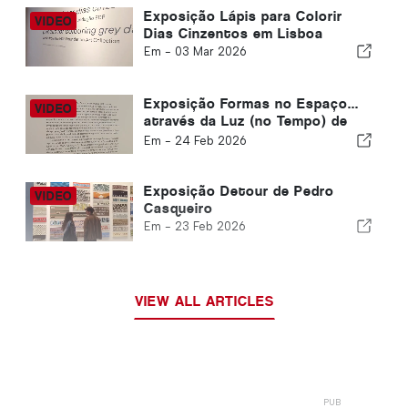
Exposição Lápis para Colorir
Dias Cinzentos em Lisboa
Em -
03 Mar 2026
Exposição Formas no Espaço...
através da Luz (no Tempo) de
Cerith Wyn Evans
Em -
24 Feb 2026
Exposição Detour de Pedro
Casqueiro
Em -
23 Feb 2026
VIEW ALL ARTICLES