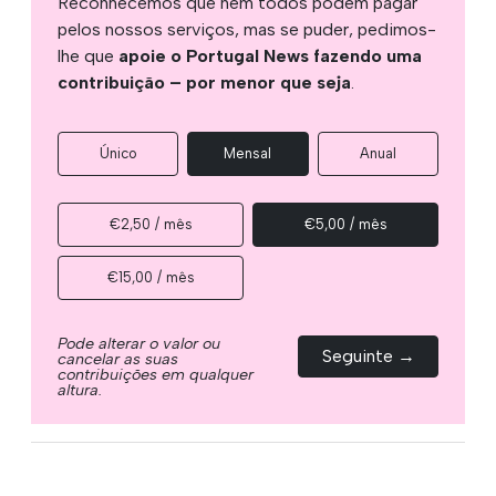
Reconhecemos que nem todos podem pagar
pelos nossos serviços, mas se puder, pedimos-
lhe que
apoie o Portugal News fazendo uma
contribuição – por menor que seja
.
Único
Mensal
Anual
€2,50 / mês
€5,00 / mês
€15,00 / mês
Pode alterar o valor ou
Seguinte →
cancelar as suas
contribuições em qualquer
altura.