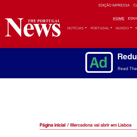
EDIÇÃO IMPRESSA
C
HOME
EDU
NOTÍCIAS
PORTUGAL
MUNDO
Redu
Read The 
Página inicial
Mercadona vai abrir em Lisboa