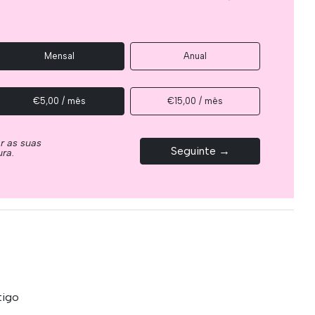
Mensal
Anual
€5,00 / mês
€15,00 / mês
ar as suas
Seguinte →
ura.
tigo