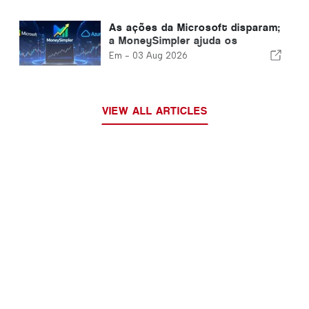
local onde se pode viver durante
todo o ano
As ações da Microsoft disparam;
a MoneySimpler ajuda os
investidores a gerar
Em -
03 Aug 2026
rendimentos passivos através
da negociação automatizada
com IA
VIEW ALL ARTICLES