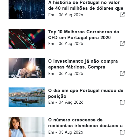
A história de Portugal no valor
de 40 mil milhões de dólares que
a maioria dos investidores está
Em -
06 Aug 2026
a ignorar
Top 10 Melhores Corretores de
CFD em Portugal para 2026
Em -
06 Aug 2026
O investimento já não compra
apenas fábricas. Compra
conhecimento.
Em -
06 Aug 2026
O dia em que Portugal mudou de
posição
Em -
04 Aug 2026
O número crescente de
residentes irlandeses destaca a
transformação do Algarve num
Em -
03 Aug 2026