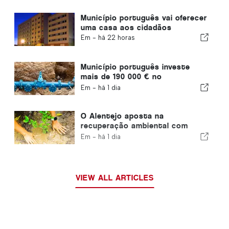
Município português vai oferecer
uma casa aos cidadãos
Em -
há 22 horas
Município português investe
mais de 190 000 € no
abastecimento de água
Em -
há 1 dia
O Alentejo aposta na
recuperação ambiental com
fundos europeus
Em -
há 1 dia
VIEW ALL ARTICLES