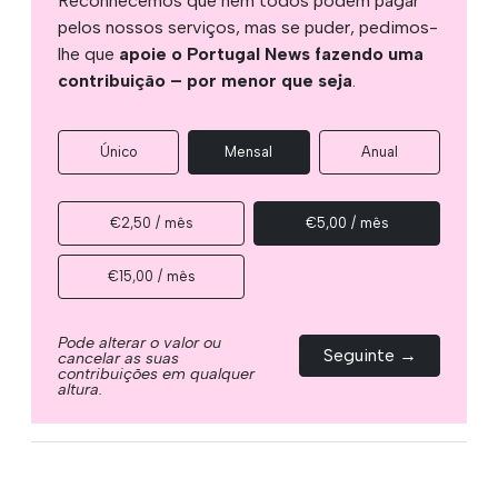
Reconhecemos que nem todos podem pagar
pelos nossos serviços, mas se puder, pedimos-
lhe que
apoie o Portugal News fazendo uma
contribuição – por menor que seja
.
Único
Mensal
Anual
€2,50 / mês
€5,00 / mês
€15,00 / mês
Pode alterar o valor ou
Seguinte →
cancelar as suas
contribuições em qualquer
altura.