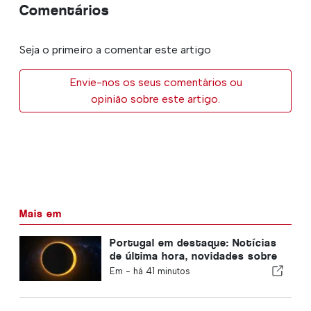
Comentários
Seja o primeiro a comentar este artigo
Envie-nos os seus comentários ou
opinião sobre este artigo.
Mais em
Portugal em destaque: Notícias
de última hora, novidades sobre
viagens e as principais notícias
Em -
há 41 minutos
que estão a dar que falar