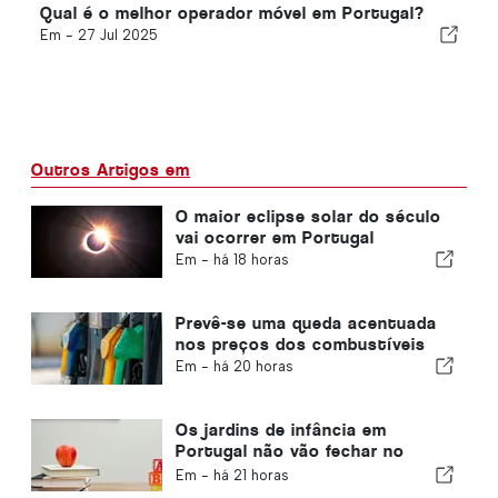
Qual é o melhor operador móvel em Portugal?
Em -
27 Jul 2025
Outros Artigos em
O maior eclipse solar do século
vai ocorrer em Portugal
Em -
há 18 horas
Prevê-se uma queda acentuada
nos preços dos combustíveis
Em -
há 20 horas
Os jardins de infância em
Portugal não vão fechar no
distrito de Viana do Castelo
Em -
há 21 horas