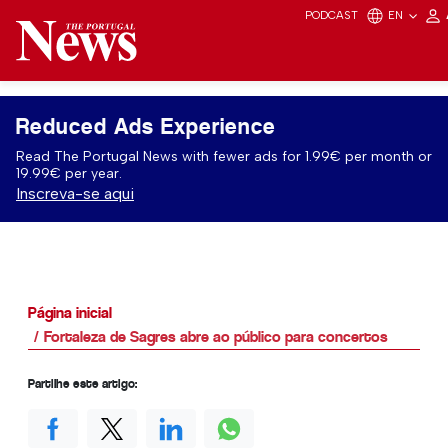
PODCAST
EN
Reduced Ads Experience
Read The Portugal News with fewer ads for 1.99€ per month or
19.99€ per year.
Inscreva-se aqui
Página inicial
Fortaleza de Sagres abre ao público para concertos
Partilhe este artigo: