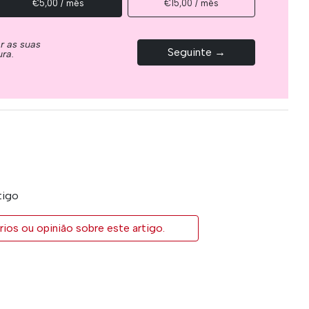
€5,00 / mês
€15,00 / mês
ar as suas
Seguinte →
ura.
tigo
ios ou opinião sobre este artigo.