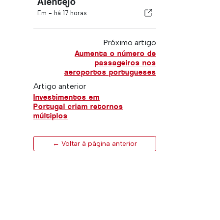
Alentejo
Em -
há 17 horas
Próximo artigo
Aumenta o número de
passageiros nos
aeroportos portugueses
Artigo anterior
Investimentos em
Portugal criam retornos
múltiplos
← Voltar à página anterior