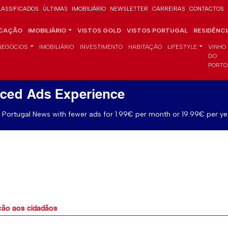
LASSIFICADOS
ÚLTIMAS
IMOBILIÁRIO
NEWSLETTER
CARREIRAS
CONTACTOS
CAÇÃO
IMOBILIÁRIO
VISTOS GOLD
VISTOS PORTUGAL
RESIDÊNC
NEGÓCIOS
IMOBILIÁRIO
INVESTIMENTO
HABITAÇÃO
LIFESTYLE
VINHO
DO
PORTO
ced Ads Experience
Portugal News with fewer ads for 1.99€ per month or 19.99€ per ye
tação aos cidadãos