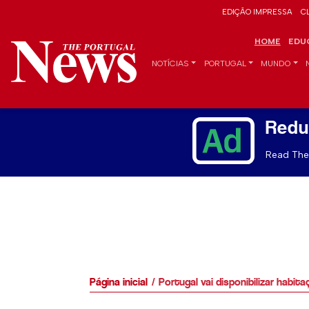
EDIÇÃO IMPRESSA
C
HOME
EDU
NOTÍCIAS
PORTUGAL
MUNDO
Redu
Read The 
Página inicial
Portugal vai disponibilizar habi