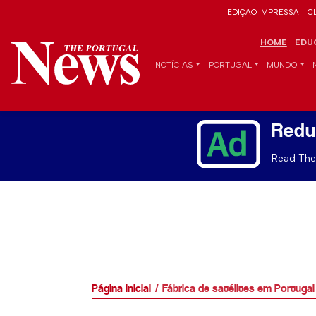
EDIÇÃO IMPRESSA
C
HOME
EDU
NOTÍCIAS
PORTUGAL
MUNDO
Redu
Read The 
Página inicial
Fábrica de satélites em Portuga