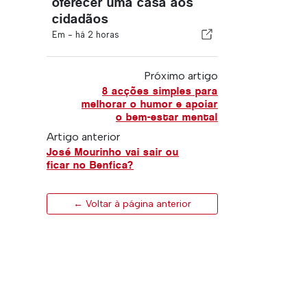
oferecer uma casa aos
cidadãos
Em -
há 2 horas
Próximo artigo
8 acções simples para
melhorar o humor e apoiar
o bem-estar mental
Artigo anterior
José Mourinho vai sair ou
ficar no Benfica?
← Voltar à página anterior