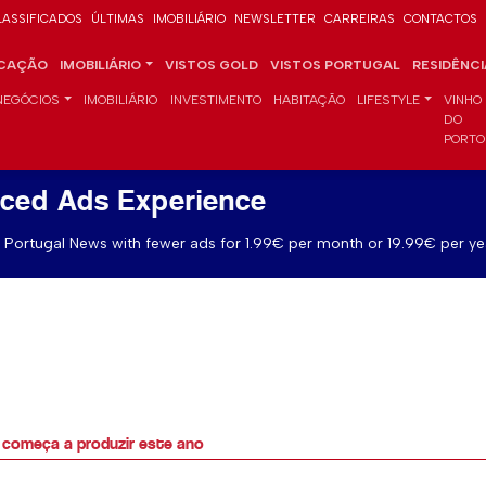
LASSIFICADOS
ÚLTIMAS
IMOBILIÁRIO
NEWSLETTER
CARREIRAS
CONTACTOS
CAÇÃO
IMOBILIÁRIO
VISTOS GOLD
VISTOS PORTUGAL
RESIDÊNC
NEGÓCIOS
IMOBILIÁRIO
INVESTIMENTO
HABITAÇÃO
LIFESTYLE
VINHO
DO
PORTO
ced Ads Experience
Portugal News with fewer ads for 1.99€ per month or 19.99€ per ye
l começa a produzir este ano