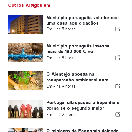
Outros Artigos em
Município português vai oferecer
uma casa aos cidadãos
Em -
há 5 horas
Município português investe
mais de 190 000 € no
abastecimento de água
Em -
há 8 horas
O Alentejo aposta na
recuperação ambiental com
fundos europeus
Em -
há 9 horas
Portugal ultrapassa a Espanha e
torna-se o segundo maior
produtor de calçado da Europa
Em -
há 21 horas
O ministro da Economia defende