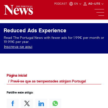
PODCAST
EN
AD-LITE
Reduced Ads Experience
Read The Portugal News with fewer ads for 1.99€ per month or
19.99€ per year.
Inscreva-se aqui
Página inicial
Prevê-se que as tempestades atinjam Portugal
Partilhe este artigo: