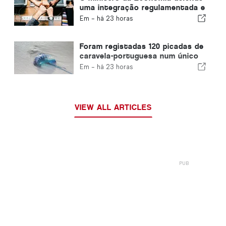
uma integração regulamentada e
garante um canal acelerado para
Em -
há 23 horas
os imigrantes
Foram registadas 120 picadas de
caravela-portuguesa num único
dia
Em -
há 23 horas
VIEW ALL ARTICLES