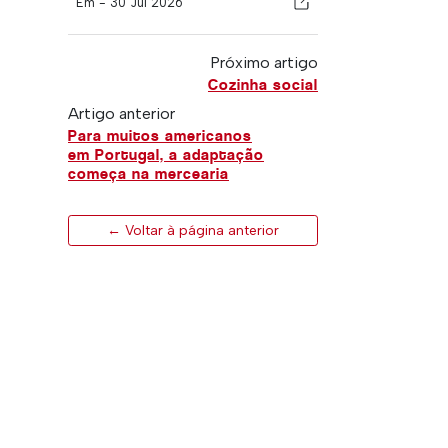
Em -
30 Jul 2026
Próximo artigo
Cozinha social
Artigo anterior
Para muitos americanos
em Portugal, a adaptação
começa na mercearia
← Voltar à página anterior