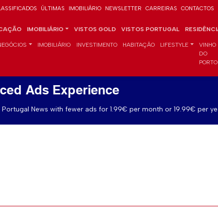
LASSIFICADOS
ÚLTIMAS
IMOBILIÁRIO
NEWSLETTER
CARREIRAS
CONTACTOS
CAÇÃO
IMOBILIÁRIO
VISTOS GOLD
VISTOS PORTUGAL
RESIDÊNC
NEGÓCIOS
IMOBILIÁRIO
INVESTIMENTO
HABITAÇÃO
LIFESTYLE
VINHO
DO
PORTO
ced Ads Experience
Portugal News with fewer ads for 1.99€ per month or 19.99€ per ye