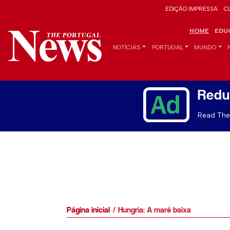
EDIÇÃO IMPRESSA
C
HOME
EDU
NOTÍCIAS
PORTUGAL
MUNDO
Redu
Read The 
Página inicial
Hungria: A maré baixa