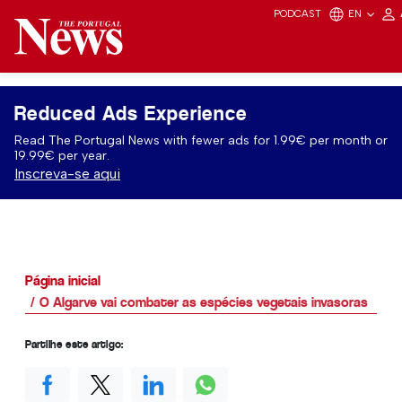
PODCAST
EN
Reduced Ads Experience
Read The Portugal News with fewer ads for 1.99€ per month or
19.99€ per year.
Inscreva-se aqui
Página inicial
O Algarve vai combater as espécies vegetais invasoras
Partilhe este artigo: