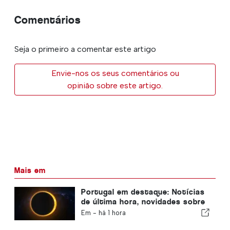
Comentários
Seja o primeiro a comentar este artigo
Envie-nos os seus comentários ou
opinião sobre este artigo.
Mais em
Portugal em destaque: Notícias
de última hora, novidades sobre
viagens e as principais notícias
Em -
há 1 hora
que estão a dar que falar