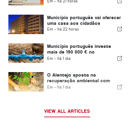
distrito de Viana do Castelo
Em -
há 21 horas
Município português vai oferecer
uma casa aos cidadãos
Em -
há 22 horas
Município português investe
mais de 190 000 € no
abastecimento de água
Em -
há 1 dia
O Alentejo aposta na
recuperação ambiental com
fundos europeus
Em -
há 1 dia
VIEW ALL ARTICLES