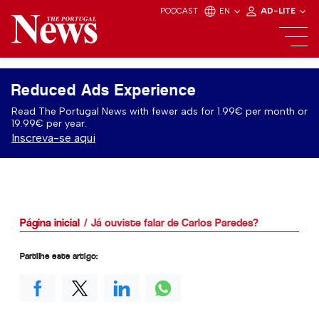
PODCAST
EN
AD-LITE
Reduced Ads Experience
Read The Portugal News with fewer ads for 1.99€ per month or
19.99€ per year.
Inscreva-se aqui
Página inicial
Já ouviste falar de Carlos Paredes?
Partilhe este artigo: