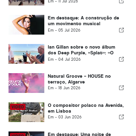
Intermarch
Em -
11 Jul 2026
Em destaque: A construção de
um movimento musical
independente no Algarve
Em -
05 Jul 2026
Ian Gillan sobre o novo álbum
dos Deep Purple, «Splat»: «O
melhor disco que fizemos desde
Em -
04 Jul 2026
os anos 70»
Natural Groove – HOUSE no
terraço, Algarve
Em -
18 Jun 2026
O compositor polaco na Avenida,
em Lisboa
Em -
03 Jun 2026
Em destaque: Uma noite de