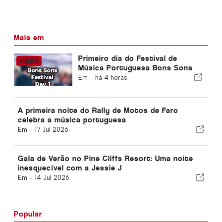
Mais em
Primeiro dia do Festival de
Música Portuguesa Bons Sons
Em -
há 4 horas
A primeira noite do Rally de Motos de Faro
celebra a música portuguesa
Em -
17 Jul 2026
Gala de Verão no Pine Cliffs Resort: Uma noite
inesquecível com a Jessie J
Em -
14 Jul 2026
Popular