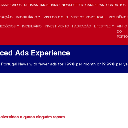
LASSIFICADOS
ÚLTIMAS
IMOBILIÁRIO
NEWSLETTER
CARREIRAS
CONTACTOS
CAÇÃO
IMOBILIÁRIO
VISTOS GOLD
VISTOS PORTUGAL
RESIDÊNC
NEGÓCIOS
IMOBILIÁRIO
INVESTIMENTO
HABITAÇÃO
LIFESTYLE
VINHO
DO
PORTO
ced Ads Experience
Portugal News with fewer ads for 1.99€ per month or 19.99€ per ye
alva-vidas e quase ninguém repara