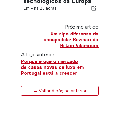
tecnológicos da Europa
Em -
há 20 horas
Próximo artigo
Um tipo diferente de
escapadela: Revisão do
Hilton Vilamoura
Artigo anterior
Porque é que o mercado
de casas novas de luxo em
Portugal está a crescer
← Voltar à página anterior