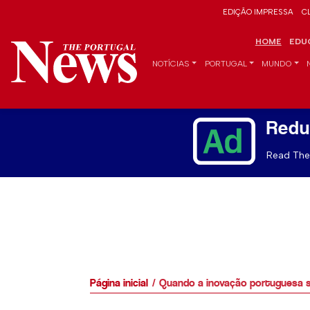
EDIÇÃO IMPRESSA
C
HOME
EDU
NOTÍCIAS
PORTUGAL
MUNDO
Redu
Read The 
Página inicial
Quando a inovação portuguesa s