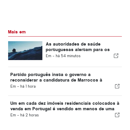
Mais em
As autoridades de saúde
portuguesas alertam para os
perigos do afogamento
Em -
há 54 minutos
Partido português insta o governo a
reconsiderar a candidatura de Marrocos à
organização do Mundial de 2030 devido à crise de
Em -
há 1 hora
Ceuta
Um em cada dez imóveis residenciais colocados à
venda em Portugal é vendido em menos de uma
semana
Em -
há 2 horas