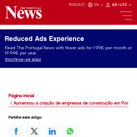
PODCAST
EN
AD-LITE
Reduced Ads Experience
Read The Portugal News with fewer ads for 1.99€ per month or
19.99€ per year.
Inscreva-se aqui
Página inicial
Aumentou a criação de empresas de construção em Portuga
Partilhe este artigo: