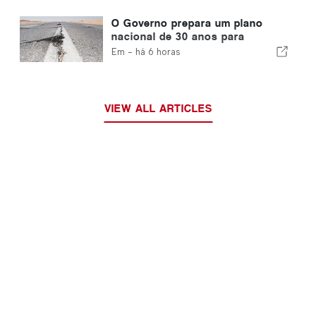
O Governo prepara um plano
nacional de 30 anos para
reforçar a resiliência de Portugal
Em -
há 6 horas
face a grandes sismos
VIEW ALL ARTICLES