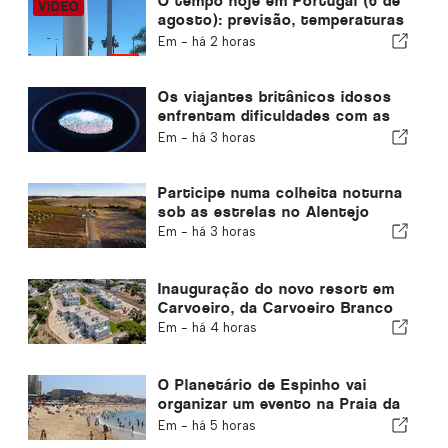
O tempo hoje em Portugal (6 de
agosto): previsão, temperaturas
e o que esperar
Em -
há 2 horas
Os viajantes britânicos idosos
enfrentam dificuldades com as
novas verificações de
Em -
há 3 horas
impressões digitais da União
Europeia
Participe numa colheita noturna
sob as estrelas no Alentejo
Em -
há 3 horas
Inauguração do novo resort em
Carvoeiro, da Carvoeiro Branco
Em -
há 4 horas
O Planetário de Espinho vai
organizar um evento na Praia da
Baía durante o eclipse solar em
Em -
há 5 horas
Portugal