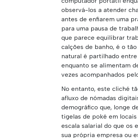
computador portátil en
observá-los a atender ch
antes de enfiarem uma pr
para uma pausa de trabalh
que parece equilibrar tra
calções de banho, é o tão 
natural é partilhado entr
enquanto se alimentam de 
vezes acompanhados pelo 
No entanto, este cliché t
afluxo de nómadas digitai
demográfico que, longe de
tigelas de poké em locai
escala salarial do que os
sua própria empresa ou es