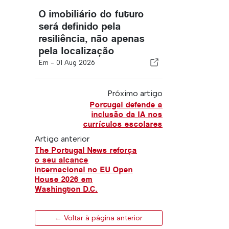
O imobiliário do futuro
será definido pela
resiliência, não apenas
pela localização
Em -
01 Aug 2026
Próximo artigo
Portugal defende a
inclusão da IA nos
currículos escolares
Artigo anterior
The Portugal News reforça
o seu alcance
internacional no EU Open
House 2026 em
Washington D.C.
← Voltar à página anterior