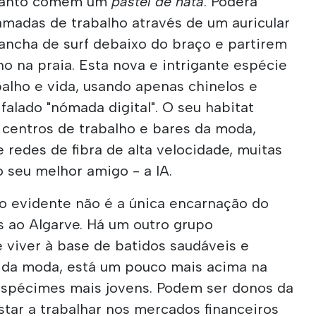
quanto comem um
pastel de nata
. Poderá
amadas de trabalho através de um auricular
ancha de surf debaixo do braço e partirem
o na praia. Esta nova e intrigante espécie
balho e vida, usando apenas chinelos e
falado "nómada digital". O seu habitat
e centros de trabalho e bares da moda,
redes de fibra de alta velocidade, muitas
seu melhor amigo - a IA.
ão evidente não é a única encarnação do
s ao Algarve. Há um outro grupo
 viver à base de batidos saudáveis e
s da moda, está um pouco mais acima na
 espécimes mais jovens. Podem ser donos da
tar a trabalhar nos mercados financeiros