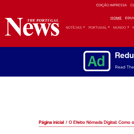
EDIÇÃO IMPRESSA
C
HOME
EDU
NOTÍCIAS
PORTUGAL
MUNDO
Redu
Read The 
Página inicial
O Efeito Nómada Digital: Como o