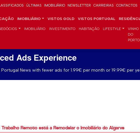
LASSIFICADOS
ÚLTIMAS
IMOBILIÁRIO
NEWSLETTER
CARREIRAS
CONTACTOS
CAÇÃO
IMOBILIÁRIO
VISTOS GOLD
VISTOS PORTUGAL
RESIDÊNC
NEGÓCIOS
IMOBILIÁRIO
INVESTIMENTO
HABITAÇÃO
LIFESTYLE
VINHO
DO
PORTO
ced Ads Experience
Portugal News with fewer ads for 1.99€ per month or 19.99€ per ye
 Trabalho Remoto está a Remodelar o Imobiliário do Algarve