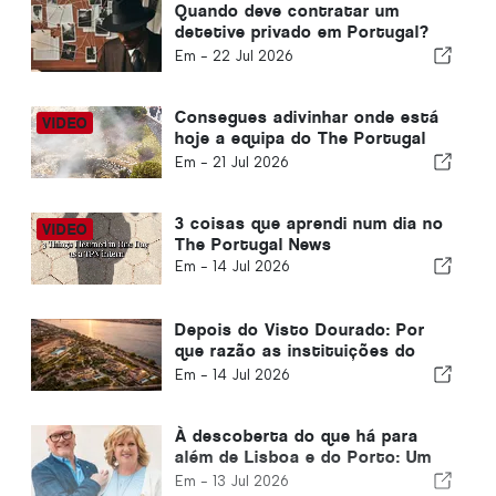
Quando deve contratar um
detetive privado em Portugal?
Cinco situações em que
Em -
22 Jul 2026
informações fiáveis podem fazer
toda a diferença
Consegues adivinhar onde está
hoje a equipa do The Portugal
News?
Em -
21 Jul 2026
3 coisas que aprendi num dia no
The Portugal News
Em -
14 Jul 2026
Depois do Visto Dourado: Por
que razão as instituições do
Golfo continuam a investir em
Em -
14 Jul 2026
Portugal
À descoberta do que há para
além de Lisboa e do Porto: Um
guia do Norte de Portugal e da
Em -
13 Jul 2026