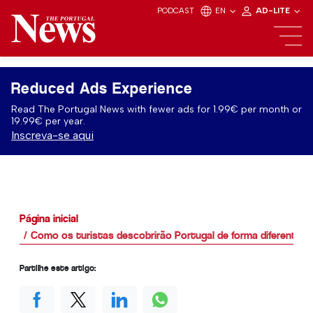
PODCAST
EN
AD-LITE
Reduced Ads Experience
Read The Portugal News with fewer ads for 1.99€ per month or
19.99€ per year.
Inscreva-se aqui
Página inicial
Como os turistas descobrirão Portugal de forma diferente 
Partilhe este artigo: